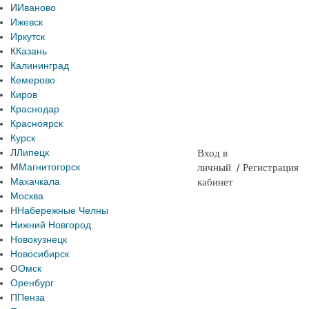
И
Иваново
Ижевск
Иркутск
К
Казань
Калининград
Кемерово
Киров
Краснодар
Красноярск
Курск
Л
Липецк
Вход в
М
Магнитогорск
личный
/
Регистрация
Махачкала
кабинет
Москва
Н
Набережные Челны
Нижний Новгород
Новокузнецк
Новосибирск
О
Омск
Оренбург
П
Пенза