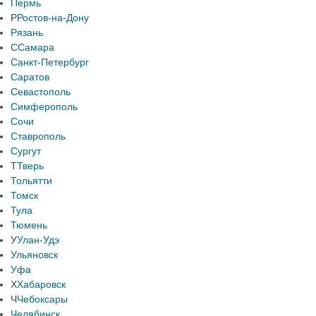
Пермь
Р
Ростов-на-Дону
Рязань
С
Самара
Санкт-Петербург
Саратов
Севастополь
Симферополь
Сочи
Ставрополь
Сургут
Т
Тверь
Тольятти
Томск
Тула
Тюмень
У
Улан-Удэ
Ульяновск
Уфа
Х
Хабаровск
Ч
Чебоксары
Челябинск