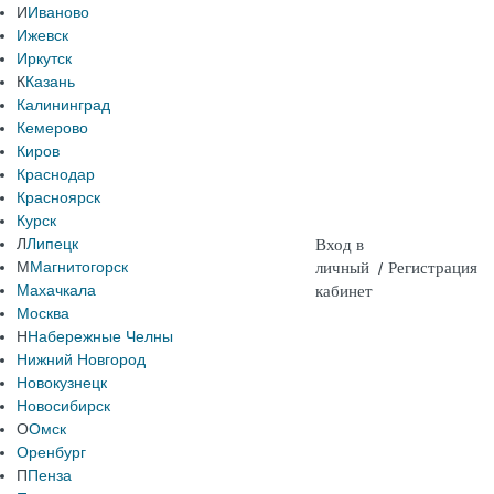
И
Иваново
Ижевск
Иркутск
К
Казань
Калининград
Кемерово
Киров
Краснодар
Красноярск
Курск
Л
Липецк
Вход в
М
Магнитогорск
личный
/
Регистрация
Махачкала
кабинет
Москва
Н
Набережные Челны
Нижний Новгород
Новокузнецк
Новосибирск
О
Омск
Оренбург
П
Пенза