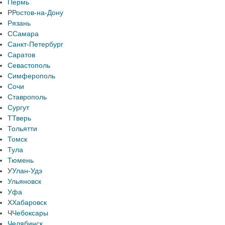
Пермь
Р
Ростов-на-Дону
Рязань
С
Самара
Санкт-Петербург
Саратов
Севастополь
Симферополь
Сочи
Ставрополь
Сургут
Т
Тверь
Тольятти
Томск
Тула
Тюмень
У
Улан-Удэ
Ульяновск
Уфа
Х
Хабаровск
Ч
Чебоксары
Челябинск