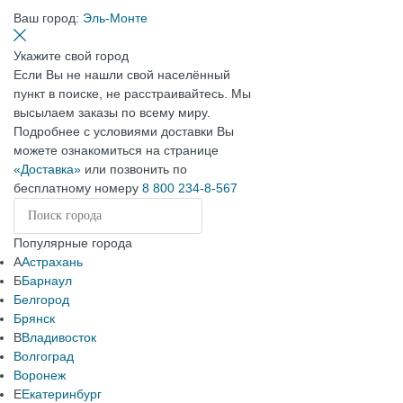
Ваш город:
Эль-Монте
Укажите свой город
Если Вы не нашли свой населённый
пункт в поиске, не расстраивайтесь. Мы
высылаем заказы по всему миру.
Подробнее с условиями доставки Вы
можете ознакомиться на странице
«Доставка»
или позвонить по
бесплатному номеру
8 800 234-8-567
Популярные города
А
Астрахань
Б
Барнаул
Белгород
Брянск
В
Владивосток
Волгоград
Воронеж
Е
Екатеринбург