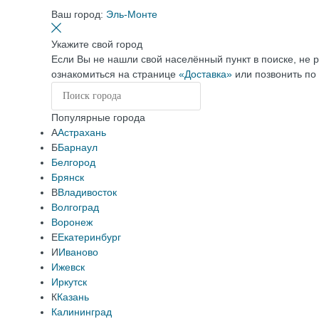
Ваш город:
Эль-Монте
Укажите свой город
Если Вы не нашли свой населённый пункт в поиске, не 
ознакомиться на странице
«Доставка»
или позвонить по
Популярные города
А
Астрахань
Б
Барнаул
Белгород
Брянск
В
Владивосток
Волгоград
Воронеж
Е
Екатеринбург
И
Иваново
Ижевск
Иркутск
К
Казань
Калининград