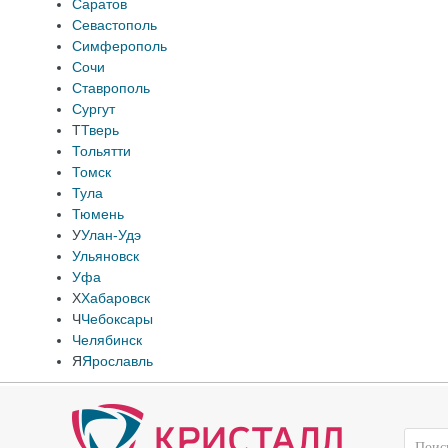
Саратов
Севастополь
Симферополь
Сочи
Ставрополь
Сургут
Т
Тверь
Тольятти
Томск
Тула
Тюмень
У
Улан-Удэ
Ульяновск
Уфа
Х
Хабаровск
Ч
Чебоксары
Челябинск
Я
Ярославль