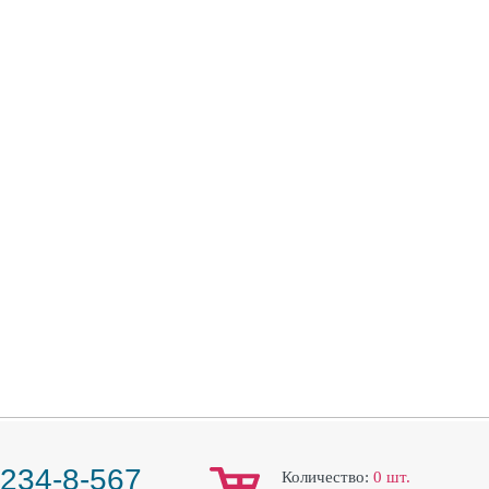
 234-8-567
Количество:
0
шт.