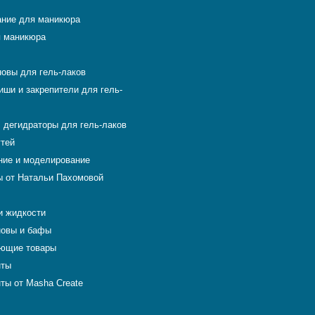
ние для маникюра
 маникюра
новы для гель-лаков
иши и закрепители для гель-
 дегидраторы для гель-лаков
гтей
ие и моделирование
 от Натальи Пахомовой
и жидкости
новы и бафы
ющие товары
нты
ты от Masha Create