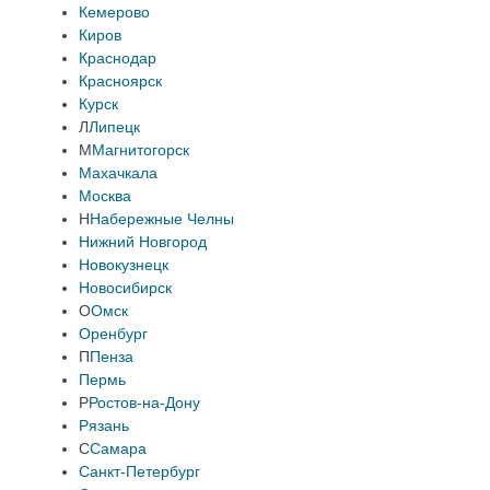
Кемерово
Киров
Краснодар
Красноярск
Курск
Л
Липецк
М
Магнитогорск
Махачкала
Москва
Н
Набережные Челны
Нижний Новгород
Новокузнецк
Новосибирск
О
Омск
Оренбург
П
Пенза
Пермь
Р
Ростов-на-Дону
Рязань
С
Самара
Санкт-Петербург