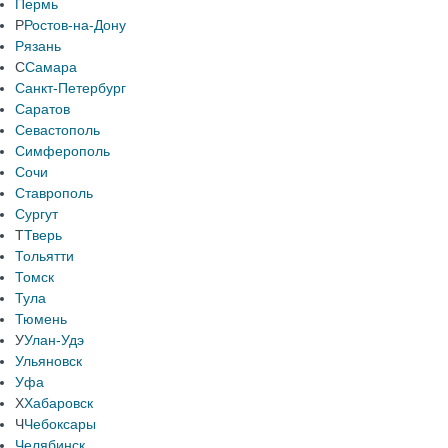
Пермь
Р
Ростов-на-Дону
Рязань
С
Самара
Санкт-Петербург
Саратов
Севастополь
Симферополь
Сочи
Ставрополь
Сургут
Т
Тверь
Тольятти
Томск
Тула
Тюмень
У
Улан-Удэ
Ульяновск
Уфа
Х
Хабаровск
Ч
Чебоксары
Челябинск