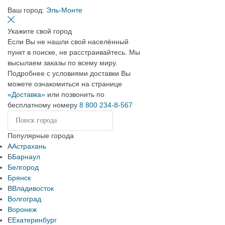
Ваш город:
Эль-Монте
Укажите свой город
Если Вы не нашли свой населённый
пункт в поиске, не расстраивайтесь. Мы
высылаем заказы по всему миру.
Подробнее с условиями доставки Вы
можете ознакомиться на странице
«Доставка»
или позвонить по
бесплатному номеру
8 800 234-8-567
Популярные города
А
Астрахань
Б
Барнаул
Белгород
Брянск
В
Владивосток
Волгоград
Воронеж
Е
Екатеринбург