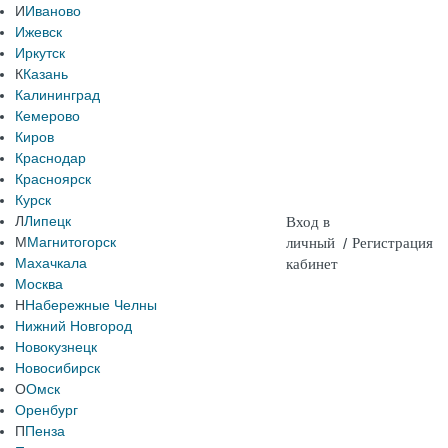
И
Иваново
Ижевск
Иркутск
К
Казань
Калининград
Кемерово
Киров
Краснодар
Красноярск
Курск
Л
Липецк
Вход в
М
Магнитогорск
личный
/
Регистрация
Махачкала
кабинет
Москва
Н
Набережные Челны
Нижний Новгород
Новокузнецк
Новосибирск
О
Омск
Оренбург
П
Пенза