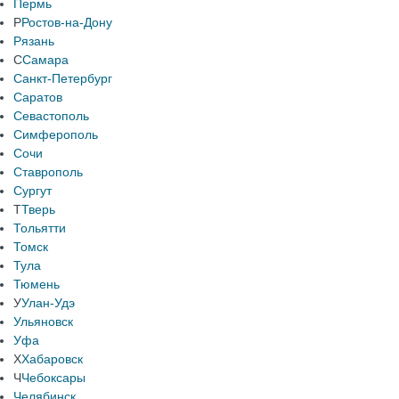
Пермь
Р
Ростов-на-Дону
Рязань
С
Самара
Санкт-Петербург
Саратов
Севастополь
Симферополь
Сочи
Ставрополь
Сургут
Т
Тверь
Тольятти
Томск
Тула
Тюмень
У
Улан-Удэ
Ульяновск
Уфа
Х
Хабаровск
Ч
Чебоксары
Челябинск