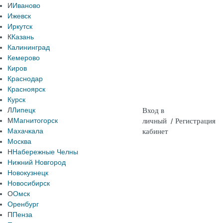
И
Иваново
Ижевск
Иркутск
К
Казань
Калининград
Кемерово
Киров
Краснодар
Красноярск
Курск
Л
Липецк
Вход в
М
Магнитогорск
личный
/
Регистрация
Махачкала
кабинет
Москва
Н
Набережные Челны
Нижний Новгород
Новокузнецк
Новосибирск
О
Омск
Оренбург
П
Пенза