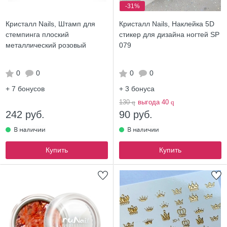
-31%
Кристалл Nails, Штамп для
Кристалл Nails, Наклейка 5D
стемпинга плоский
стикер для дизайна ногтей SP
металлический розовый
079
0
0
0
0
+ 7
бонусов
+ 3
бонуса
130
q
выгода 40
q
242 руб.
90 руб.
Купить
Купить