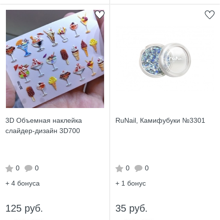
3D Объемная наклейка
RuNail, Камифубуки №3301
слайдер-дизайн 3D700
0
0
0
0
+ 4
бонуса
+ 1
бонус
125 руб.
35 руб.