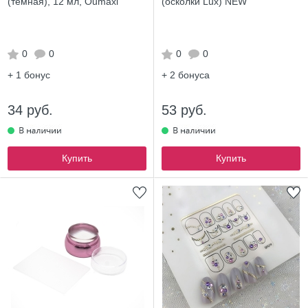
(темная), 12 мл, Oumaxi
(осколки Lux) NEW
0
0
0
0
+ 1
бонус
+ 2
бонуса
34 руб.
53 руб.
Купить
Купить