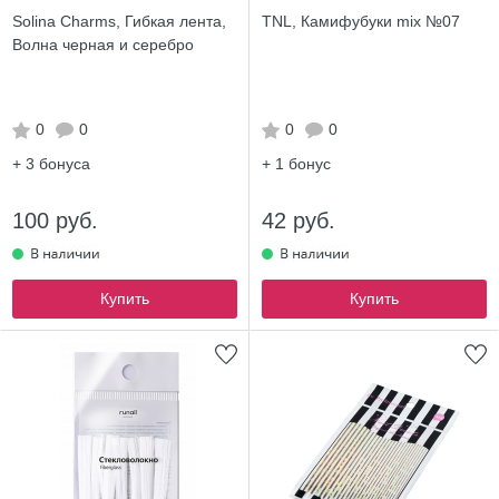
Solina Charms, Гибкая лента,
TNL, Камифубуки mix №07
Волна черная и серебро
0
0
0
0
+ 3
бонуса
+ 1
бонус
100 руб.
42 руб.
Купить
Купить