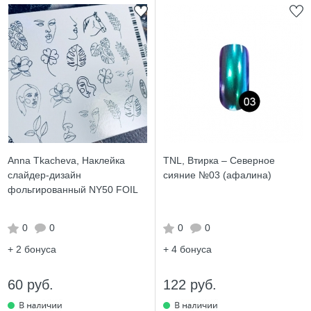
Anna Tkacheva, Наклейка
TNL, Втирка – Северное
слайдер-дизайн
сияние №03 (афалина)
фольгированный NY50 FOIL
0
0
0
0
+ 2
бонуса
+ 4
бонуса
60 руб.
122 руб.