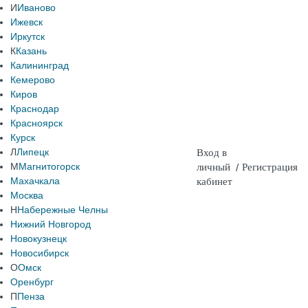
И
Иваново
Ижевск
Иркутск
К
Казань
Калининград
Кемерово
Киров
Краснодар
Красноярск
Курск
Л
Липецк
Вход в
М
Магнитогорск
личный
/
Регистрация
Махачкала
кабинет
Москва
Н
Набережные Челны
Нижний Новгород
Новокузнецк
Новосибирск
О
Омск
Оренбург
П
Пенза