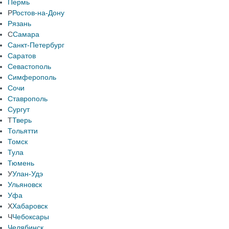
Пермь
Р
Ростов-на-Дону
Рязань
С
Самара
Санкт-Петербург
Саратов
Севастополь
Симферополь
Сочи
Ставрополь
Сургут
Т
Тверь
Тольятти
Томск
Тула
Тюмень
У
Улан-Удэ
Ульяновск
Уфа
Х
Хабаровск
Ч
Чебоксары
Челябинск