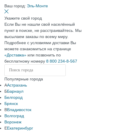
Ваш город:
Эль-Монте
Укажите свой город
Если Вы не нашли свой населённый
пункт в поиске, не расстраивайтесь. Мы
высылаем заказы по всему миру.
Подробнее с условиями доставки Вы
можете ознакомиться на странице
«Доставка»
или позвонить по
бесплатному номеру
8 800 234-8-567
Популярные города
А
Астрахань
Б
Барнаул
Белгород
Брянск
В
Владивосток
Волгоград
Воронеж
Е
Екатеринбург