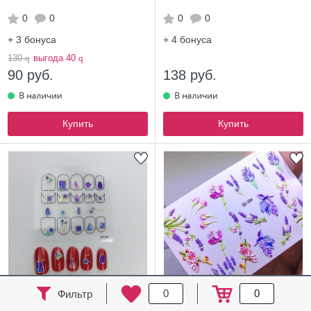
0
0
0
0
+ 3
бонуса
+ 4
бонуса
130
q
выгода 40
q
90 руб.
138 руб.
Купить
Купить
-31%
0
0
Фильтр
Кристалл Nails, Наклейка 5D
3D Объемная наклейка