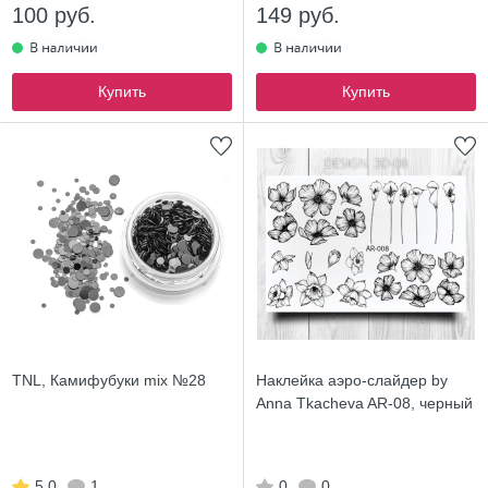
100 руб.
149 руб.
Купить
Купить
TNL, Камифубуки mix №28
Наклейка аэро-слайдер by
Anna Tkacheva AR-08, черный
5.0
1
0
0