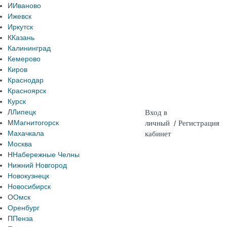
И
Иваново
Ижевск
Иркутск
К
Казань
Калининград
Кемерово
Киров
Краснодар
Красноярск
Курск
Л
Липецк
Вход в
М
Магнитогорск
личный
/
Регистрация
Махачкала
кабинет
Москва
Н
Набережные Челны
Нижний Новгород
Новокузнецк
Новосибирск
О
Омск
Оренбург
П
Пенза