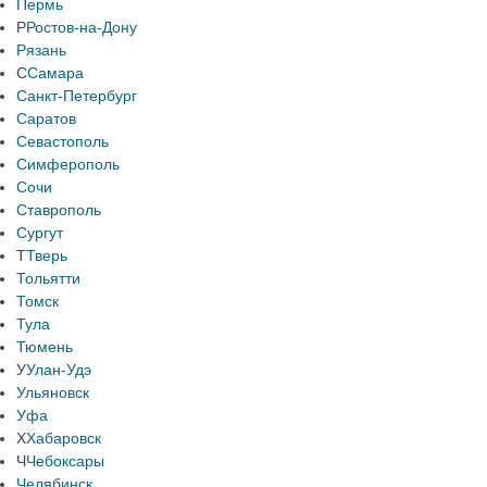
Пермь
Р
Ростов-на-Дону
Рязань
С
Самара
Санкт-Петербург
Саратов
Севастополь
Симферополь
Сочи
Ставрополь
Сургут
Т
Тверь
Тольятти
Томск
Тула
Тюмень
У
Улан-Удэ
Ульяновск
Уфа
Х
Хабаровск
Ч
Чебоксары
Челябинск