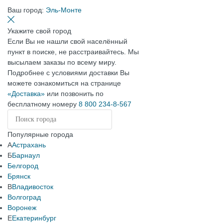
Ваш город:
Эль-Монте
Укажите свой город
Если Вы не нашли свой населённый
пункт в поиске, не расстраивайтесь. Мы
высылаем заказы по всему миру.
Подробнее с условиями доставки Вы
можете ознакомиться на странице
«Доставка»
или позвонить по
бесплатному номеру
8 800 234-8-567
Популярные города
А
Астрахань
Б
Барнаул
Белгород
Брянск
В
Владивосток
Волгоград
Воронеж
Е
Екатеринбург