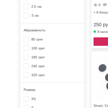
0
2,5
см
+ 8
бону
3
см
250 ру
Абразивность
80
грит
100
грит
180
грит
240
грит
320
грит
Размер
XS
Smart, 
S