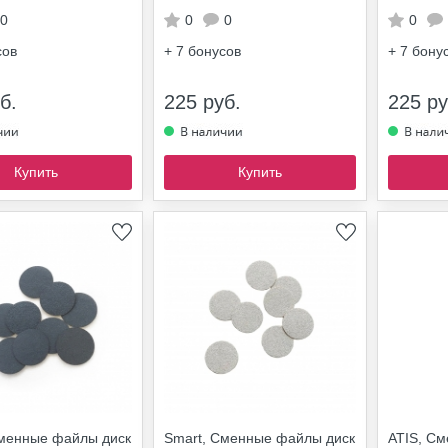
0
0
0
0
сов
+ 7
бонусов
+ 7
бону
б.
225 руб.
225 ру
Купить
Купить
Сменные файлы диск
Smart, Сменные файлы диск
ATIS, С