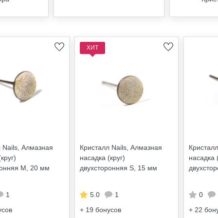
ХИТ
 Nails, Алмазная
Кристалл Nails, Алмазная
Кристалл
круг)
насадка (круг)
насадка (
онняя M, 20 мм
двухсторонняя S, 15 мм
двухстор
1
5.0
1
0
усов
+ 19
бонусов
+ 22
бон