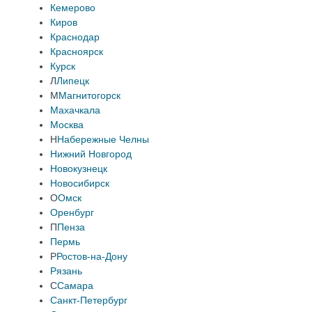
Кемерово
Киров
Краснодар
Красноярск
Курск
Л
Липецк
М
Магнитогорск
Махачкала
Москва
Н
Набережные Челны
Нижний Новгород
Новокузнецк
Новосибирск
О
Омск
Оренбург
П
Пенза
Пермь
Р
Ростов-на-Дону
Рязань
С
Самара
Санкт-Петербург