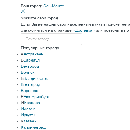
Ваш город:
Эль-Монте
Укажите свой город
Если Вы не нашли свой населённый пункт в поиске, не 
ознакомиться на странице
«Доставка»
или позвонить по
Популярные города
А
Астрахань
Б
Барнаул
Белгород
Брянск
В
Владивосток
Волгоград
Воронеж
Е
Екатеринбург
И
Иваново
Ижевск
Иркутск
К
Казань
Калининград