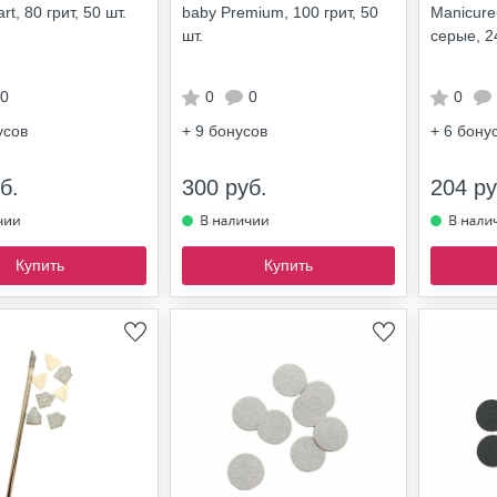
rt, 80 грит, 50 шт.
baby Premium, 100 грит, 50
Manicure
шт.
серые, 2
0
0
0
0
усов
+ 9
бонусов
+ 6
бону
б.
300 руб.
204 ру
Купить
Купить