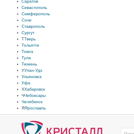
Саратов
Севастополь
Симферополь
Сочи
Ставрополь
Сургут
Т
Тверь
Тольятти
Томск
Тула
Тюмень
У
Улан-Удэ
Ульяновск
Уфа
Х
Хабаровск
Ч
Чебоксары
Челябинск
Я
Ярославль