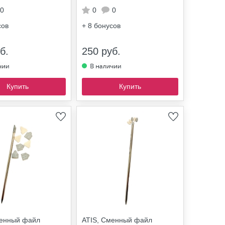
0
0
0
сов
+ 8
бонусов
б.
250 руб.
Купить
Купить
менный файл
ATIS, Сменный файл