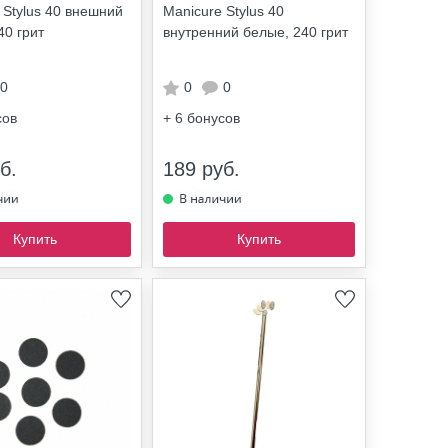
 Stylus 40 внешний
Manicure Stylus 40
40 грит
внутренний белые, 240 грит
0
0
0
сов
+ 6
бонусов
б.
189 руб.
Купить
Купить