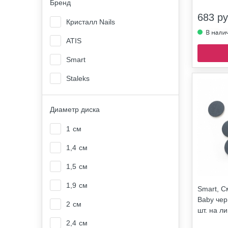
Бренд
683 ру
Кристалл Nails
ATIS
Smart
Staleks
Диаметр диска
1
см
1,4
см
1,5
см
1,9
см
Smart, 
Baby чер
2
см
шт. на л
2,4
см