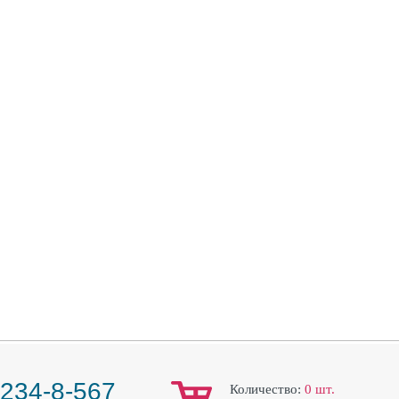
 234-8-567
Количество:
0
шт.