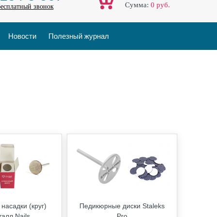
Cумма:
0
руб.
бесплатный звонок
Новости
Полезный журнал
насадки (круг)
Педикюрные диски Staleks
талл Nails
Pro