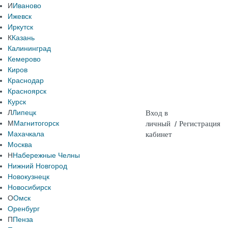
И
Иваново
Ижевск
Иркутск
К
Казань
Калининград
Кемерово
Киров
Краснодар
Красноярск
Курск
Л
Липецк
Вход в
М
Магнитогорск
личный
/
Регистрация
Махачкала
кабинет
Москва
Н
Набережные Челны
Нижний Новгород
Новокузнецк
Новосибирск
О
Омск
Оренбург
П
Пенза