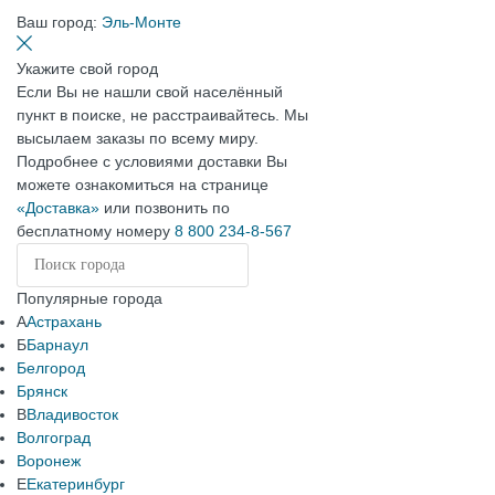
Ваш город:
Эль-Монте
Укажите свой город
Если Вы не нашли свой населённый
пункт в поиске, не расстраивайтесь. Мы
высылаем заказы по всему миру.
Подробнее с условиями доставки Вы
можете ознакомиться на странице
«Доставка»
или позвонить по
бесплатному номеру
8 800 234-8-567
Популярные города
А
Астрахань
Б
Барнаул
Белгород
Брянск
В
Владивосток
Волгоград
Воронеж
Е
Екатеринбург