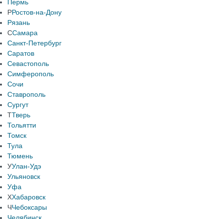
Пермь
Р
Ростов-на-Дону
Рязань
С
Самара
Санкт-Петербург
Саратов
Севастополь
Симферополь
Сочи
Ставрополь
Сургут
Т
Тверь
Тольятти
Томск
Тула
Тюмень
У
Улан-Удэ
Ульяновск
Уфа
Х
Хабаровск
Ч
Чебоксары
Челябинск