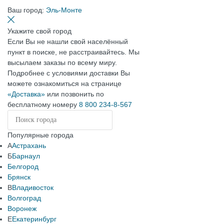
Ваш город:
Эль-Монте
Укажите свой город
Если Вы не нашли свой населённый
пункт в поиске, не расстраивайтесь. Мы
высылаем заказы по всему миру.
Подробнее с условиями доставки Вы
можете ознакомиться на странице
«Доставка»
или позвонить по
бесплатному номеру
8 800 234-8-567
Популярные города
А
Астрахань
Б
Барнаул
Белгород
Брянск
В
Владивосток
Волгоград
Воронеж
Е
Екатеринбург