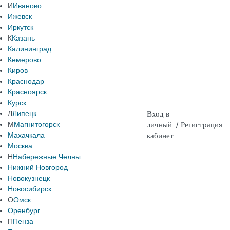
И
Иваново
Ижевск
Иркутск
К
Казань
Калининград
Кемерово
Киров
Краснодар
Красноярск
Курск
Л
Липецк
Вход в
М
Магнитогорск
личный
/
Регистрация
Махачкала
кабинет
Москва
Н
Набережные Челны
Нижний Новгород
Новокузнецк
Новосибирск
О
Омск
Оренбург
П
Пенза