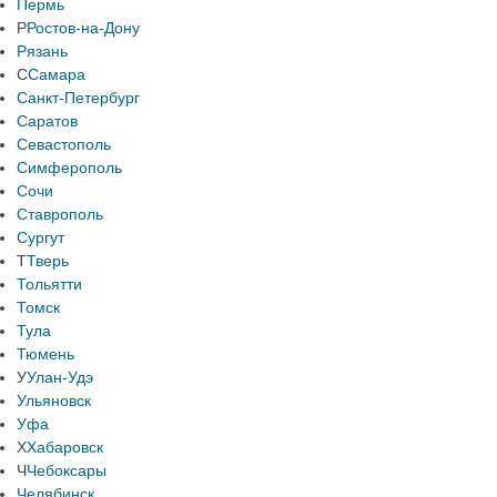
Пермь
Р
Ростов-на-Дону
Рязань
С
Самара
Санкт-Петербург
Саратов
Севастополь
Симферополь
Сочи
Ставрополь
Сургут
Т
Тверь
Тольятти
Томск
Тула
Тюмень
У
Улан-Удэ
Ульяновск
Уфа
Х
Хабаровск
Ч
Чебоксары
Челябинск