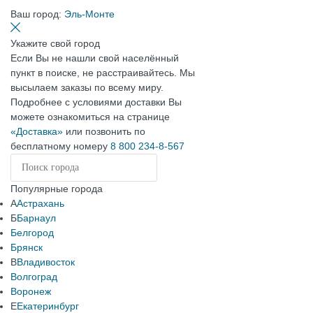
Ваш город:
Эль-Монте
Укажите свой город
Если Вы не нашли свой населённый
пункт в поиске, не расстраивайтесь. Мы
высылаем заказы по всему миру.
Подробнее с условиями доставки Вы
можете ознакомиться на странице
«Доставка»
или позвонить по
бесплатному номеру
8 800 234-8-567
Популярные города
А
Астрахань
Б
Барнаул
Белгород
Брянск
В
Владивосток
Волгоград
Воронеж
Е
Екатеринбург