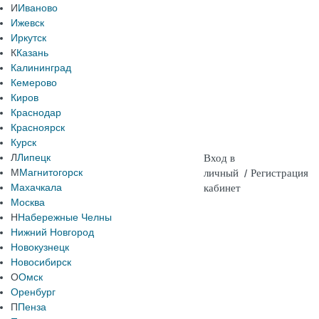
И
Иваново
Ижевск
Иркутск
К
Казань
Калининград
Кемерово
Киров
Краснодар
Красноярск
Курск
Л
Липецк
Вход в
М
Магнитогорск
личный
/
Регистрация
Махачкала
кабинет
Москва
Н
Набережные Челны
Нижний Новгород
Новокузнецк
Новосибирск
О
Омск
Оренбург
П
Пенза