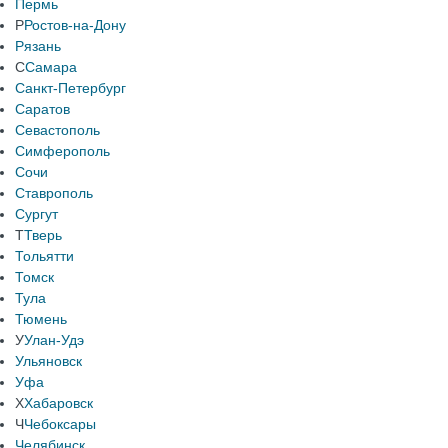
Пермь
Р
Ростов-на-Дону
Рязань
С
Самара
Санкт-Петербург
Саратов
Севастополь
Симферополь
Сочи
Ставрополь
Сургут
Т
Тверь
Тольятти
Томск
Тула
Тюмень
У
Улан-Удэ
Ульяновск
Уфа
Х
Хабаровск
Ч
Чебоксары
Челябинск