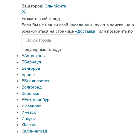
Ваш город:
Эль-Монте
Укажите свой город
Если Вы не нашли свой населённый пункт в поиске, не 
ознакомиться на странице
«Доставка»
или позвонить по
Популярные города
А
Астрахань
Б
Барнаул
Белгород
Брянск
В
Владивосток
Волгоград
Воронеж
Е
Екатеринбург
И
Иваново
Ижевск
Иркутск
К
Казань
Калининград