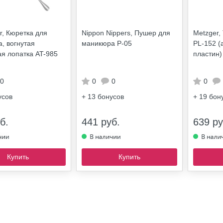
ar, Кюретка для
Nippon Nippers, Пушер для
Metzger,
, вогнутая
маникюра P-05
PL-152 (
я лопатка AT-985
пластин)
0
0
0
0
усов
+ 13
бонусов
+ 19
бон
б.
441 руб.
639 ру
Купить
Купить