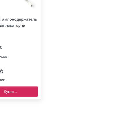
 Тампонодержатель
аппликатор д/
0
усов
б.
Купить