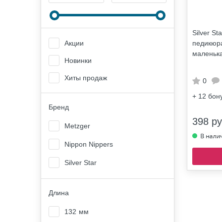
Silver St
педикюра
Акции
маленька
Новинки
Хиты продаж
0
+ 12
бон
Бренд
398 ру
Metzger
Nippon Nippers
Silver Star
Длина
132
мм