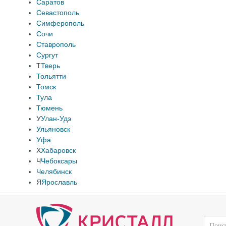
Саратов
Севастополь
Симферополь
Сочи
Ставрополь
Сургут
Т
Тверь
Тольятти
Томск
Тула
Тюмень
У
Улан-Удэ
Ульяновск
Уфа
Х
Хабаровск
Ч
Чебоксары
Челябинск
Я
Ярославль