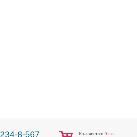
 234-8-567
Количество:
0
шт.