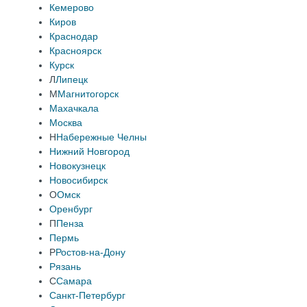
Кемерово
Киров
Краснодар
Красноярск
Курск
Л
Липецк
М
Магнитогорск
Махачкала
Москва
Н
Набережные Челны
Нижний Новгород
Новокузнецк
Новосибирск
О
Омск
Оренбург
П
Пенза
Пермь
Р
Ростов-на-Дону
Рязань
С
Самара
Санкт-Петербург