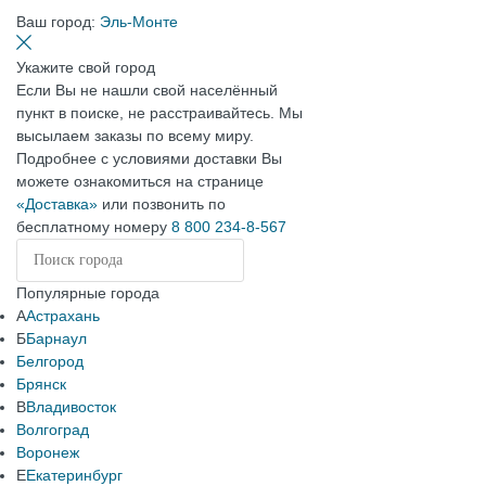
Ваш город:
Эль-Монте
Укажите свой город
Если Вы не нашли свой населённый
пункт в поиске, не расстраивайтесь. Мы
высылаем заказы по всему миру.
Подробнее с условиями доставки Вы
можете ознакомиться на странице
«Доставка»
или позвонить по
бесплатному номеру
8 800 234-8-567
Популярные города
А
Астрахань
Б
Барнаул
Белгород
Брянск
В
Владивосток
Волгоград
Воронеж
Е
Екатеринбург