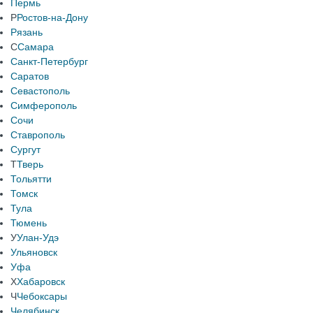
Пермь
Р
Ростов-на-Дону
Рязань
С
Самара
Санкт-Петербург
Саратов
Севастополь
Симферополь
Сочи
Ставрополь
Сургут
Т
Тверь
Тольятти
Томск
Тула
Тюмень
У
Улан-Удэ
Ульяновск
Уфа
Х
Хабаровск
Ч
Чебоксары
Челябинск