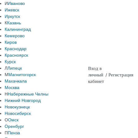
И
Иваново
Ижевск
Иркутск
К
Казань
Калининград
Кемерово
Киров
Краснодар
Красноярск
Курск
Л
Липецк
Вход в
М
Магнитогорск
личный
/
Регистрация
Махачкала
кабинет
Москва
Н
Набережные Челны
Нижний Новгород
Новокузнецк
Новосибирск
О
Омск
Оренбург
П
Пенза