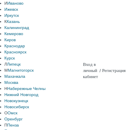
И
Иваново
Ижевск
Иркутск
К
Казань
Калининград
Кемерово
Киров
Краснодар
Красноярск
Курск
Л
Липецк
Вход в
М
Магнитогорск
личный
/
Регистрация
Махачкала
кабинет
Москва
Н
Набережные Челны
Нижний Новгород
Новокузнецк
Новосибирск
О
Омск
Оренбург
П
Пенза