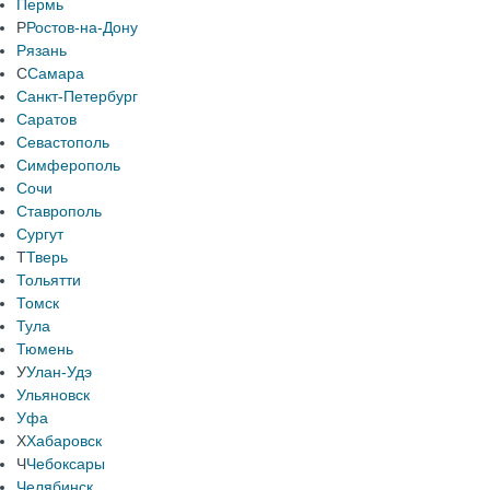
Пермь
Р
Ростов-на-Дону
Рязань
С
Самара
Санкт-Петербург
Саратов
Севастополь
Симферополь
Сочи
Ставрополь
Сургут
Т
Тверь
Тольятти
Томск
Тула
Тюмень
У
Улан-Удэ
Ульяновск
Уфа
Х
Хабаровск
Ч
Чебоксары
Челябинск