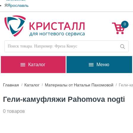
Я
Ярославль
0
Каталог
Меню
Главная
Каталог
Материалы от Натальи Пахомовой
Гели-к
Гели-камуфляжи Pahomova nogti
0 товаров