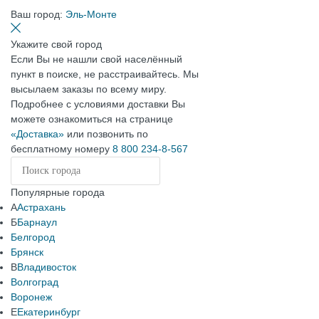
Ваш город:
Эль-Монте
Укажите свой город
Если Вы не нашли свой населённый
пункт в поиске, не расстраивайтесь. Мы
высылаем заказы по всему миру.
Подробнее с условиями доставки Вы
можете ознакомиться на странице
«Доставка»
или позвонить по
бесплатному номеру
8 800 234-8-567
Популярные города
А
Астрахань
Б
Барнаул
Белгород
Брянск
В
Владивосток
Волгоград
Воронеж
Е
Екатеринбург