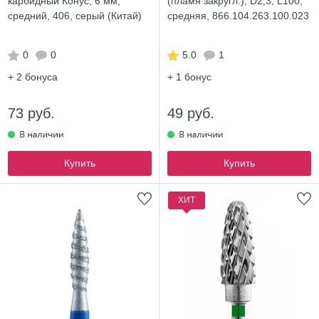
карбидный Конус, 6 мм,
(пламя закругл.), D2,3, L100,
средний, 406, серый (Китай)
средняя, 866.104.263.100.023
0
0
5.0
1
+ 2
бонуса
+ 1
бонус
73 руб.
49 руб.
Купить
Купить
ХИТ