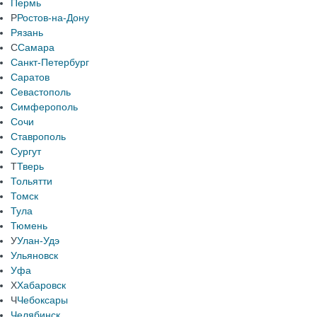
Пермь
Р
Ростов-на-Дону
Рязань
С
Самара
Санкт-Петербург
Саратов
Севастополь
Симферополь
Сочи
Ставрополь
Сургут
Т
Тверь
Тольятти
Томск
Тула
Тюмень
У
Улан-Удэ
Ульяновск
Уфа
Х
Хабаровск
Ч
Чебоксары
Челябинск