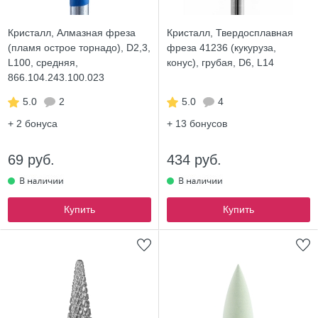
Кристалл, Алмазная фреза
Кристалл, Твердосплавная
(пламя острое торнадо), D2,3,
фреза 41236 (кукуруза,
L100, средняя,
конус), грубая, D6, L14
866.104.243.100.023
5.0
2
5.0
4
+ 2
бонуса
+ 13
бонусов
69 руб.
434 руб.
Купить
Купить