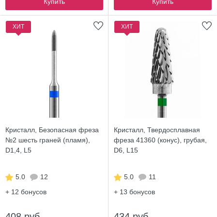
Купить
Купить
ХИТ
ХИТ
Кристалл, Безопасная фреза
Кристалл, Твердосплавная
№2 шесть граней (пламя),
фреза 41360 (конус), грубая,
D1,4, L5
D6, L15
5.0
12
5.0
11
+ 12
бонусов
+ 13
бонусов
408 руб.
434 руб.