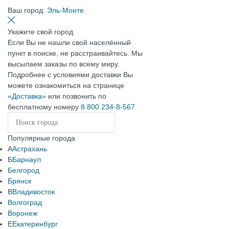
Ваш город:
Эль-Монте
Укажите свой город
Если Вы не нашли свой населённый
пункт в поиске, не расстраивайтесь. Мы
высылаем заказы по всему миру.
Подробнее с условиями доставки Вы
можете ознакомиться на странице
«Доставка»
или позвонить по
бесплатному номеру
8 800 234-8-567
Популярные города
А
Астрахань
Б
Барнаул
Белгород
Брянск
В
Владивосток
Волгоград
Воронеж
Е
Екатеринбург