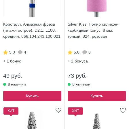
Кристалл, Алмазная фреза
Silver Kiss, Полир силикон-
(пламя острое), D2,1, L100,
карбидный Конус, 8 мм,
средняя, 866.104.243.100.021
тонкий, 824, розовая
5.0
4
5.0
3
+ 1
бонус
+ 2
бонуса
49 руб.
73 руб.
Купить
Купить
ХИТ
ХИТ