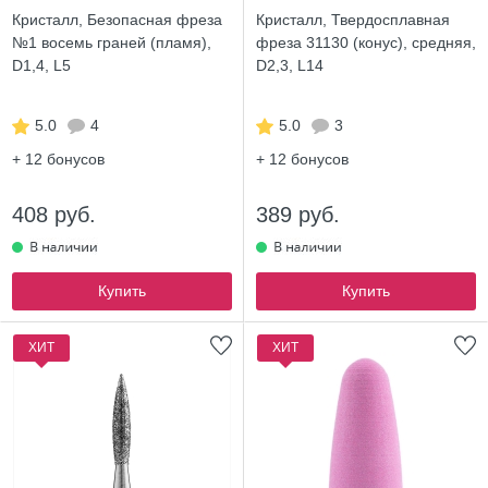
Кристалл, Безопасная фреза
Кристалл, Твердосплавная
№1 восемь граней (пламя),
фреза 31130 (конус), средняя,
D1,4, L5
D2,3, L14
5.0
4
5.0
3
+ 12
бонусов
+ 12
бонусов
408 руб.
389 руб.
Купить
Купить
ХИТ
ХИТ