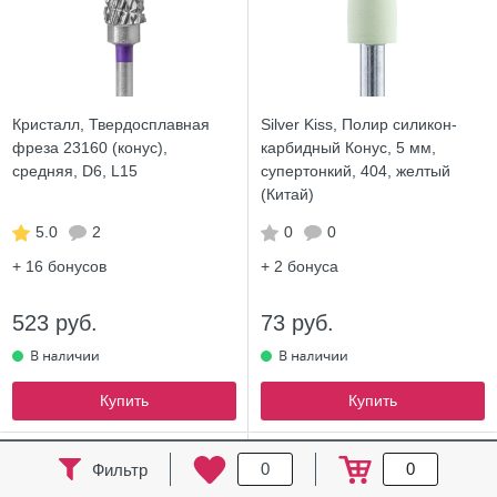
Кристалл, Твердосплавная
Silver Kiss, Полир силикон-
фреза 23160 (конус),
карбидный Конус, 5 мм,
средняя, D6, L15
супертонкий, 404, желтый
(Китай)
5.0
2
0
0
+ 16
бонусов
+ 2
бонуса
523 руб.
73 руб.
Купить
Купить
ХИТ
0
0
Фильтр