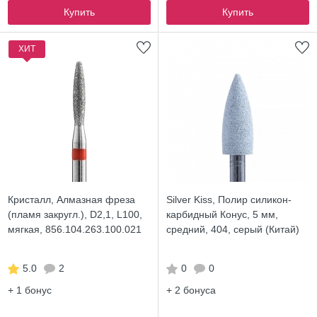
Купить
Купить
ХИТ
Кристалл, Алмазная фреза
Silver Kiss, Полир силикон-
(пламя закругл.), D2,1, L100,
карбидный Конус, 5 мм,
мягкая, 856.104.263.100.021
средний, 404, серый (Китай)
5.0
2
0
0
+ 1
бонус
+ 2
бонуса