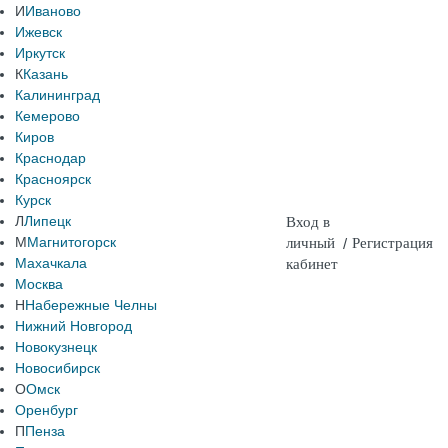
И
Иваново
Ижевск
Иркутск
К
Казань
Калининград
Кемерово
Киров
Краснодар
Красноярск
Курск
Л
Липецк
Вход в
М
Магнитогорск
личный
/
Регистрация
Махачкала
кабинет
Москва
Н
Набережные Челны
Нижний Новгород
Новокузнецк
Новосибирск
О
Омск
Оренбург
П
Пенза