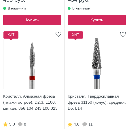
Купить
Купить
ХИТ
ХИТ
Кристалл, Алмазная фреза
Кристалл, Твердосплавная
(пламя острое), D2,3, L100,
фреза 31150 (конус), средняя,
мягкая, 856.104.243.100.023
D5, L14
5.0
8
4.8
11