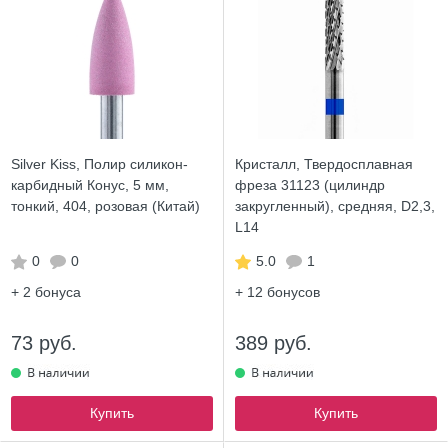
Silver Kiss, Полир силикон-
Кристалл, Твердосплавная
карбидный Конус, 5 мм,
фреза 31123 (цилиндр
тонкий, 404, розовая (Китай)
закругленный), средняя, D2,3,
L14
0
0
5.0
1
+ 2
бонуса
+ 12
бонусов
73 руб.
389 руб.
Купить
Купить