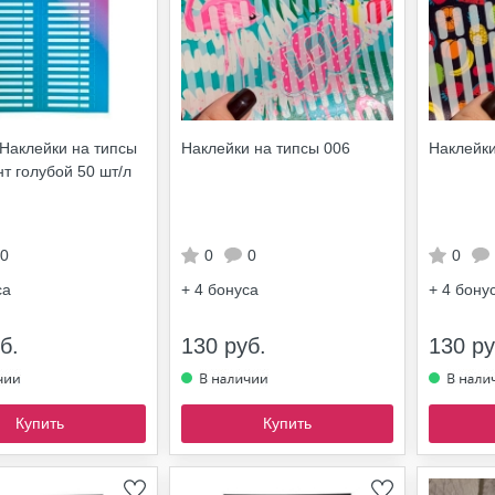
Наклейки на типсы
Наклейки на типсы 006
Наклейки
нт голубой 50 шт/л
0
0
0
0
са
+ 4
бонуса
+ 4
бону
б.
130 руб.
130 ру
Купить
Купить