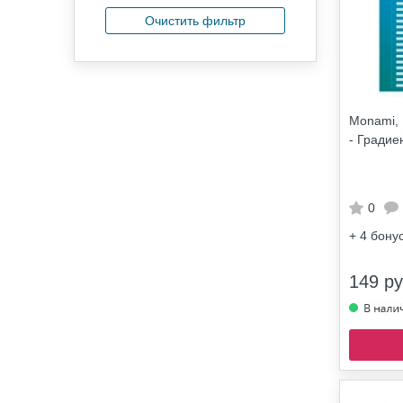
Очистить фильтр
Monami, 
- Градие
0
+ 4
бону
149 ру