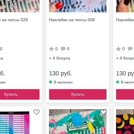
 на типсы 028
Наклейки на типсы 008
Наклейки
0
0
0
0
са
+ 4
бонуса
+ 4
бону
б.
130 руб.
130 ру
Купить
Купить