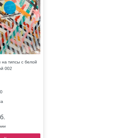
 на типсы с белой
ой 002
0
са
б.