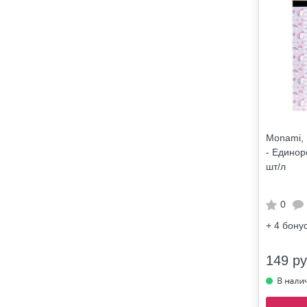
Monami, 
- Единор
шт/л
0
+ 4
бону
149 ру