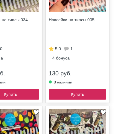
 на типсы 034
Наклейки на типсы 005
0
5.0
1
са
+ 4
бонуса
б.
130 руб.
Купить
Купить