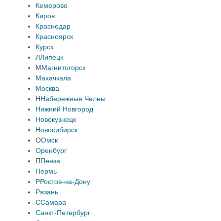
Кемерово
Киров
Краснодар
Красноярск
Курск
Л
Липецк
М
Магнитогорск
Махачкала
Москва
Н
Набережные Челны
Нижний Новгород
Новокузнецк
Новосибирск
О
Омск
Оренбург
П
Пенза
Пермь
Р
Ростов-на-Дону
Рязань
С
Самара
Санкт-Петербург