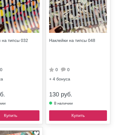
 на типсы 032
Наклейки на типсы 048
0
0
0
са
+ 4
бонуса
б.
130 руб.
Купить
Купить