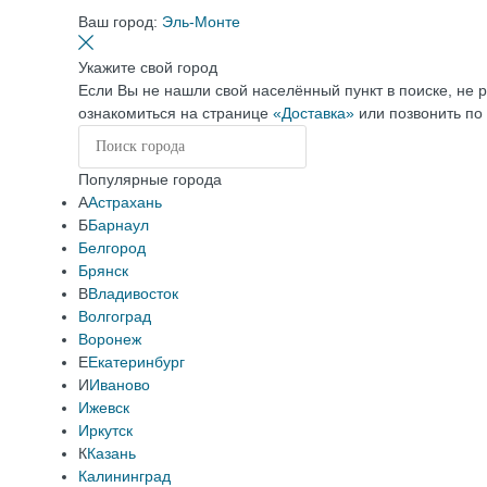
Ваш город:
Эль-Монте
Укажите свой город
Если Вы не нашли свой населённый пункт в поиске, не 
ознакомиться на странице
«Доставка»
или позвонить по
Популярные города
А
Астрахань
Б
Барнаул
Белгород
Брянск
В
Владивосток
Волгоград
Воронеж
Е
Екатеринбург
И
Иваново
Ижевск
Иркутск
К
Казань
Калининград