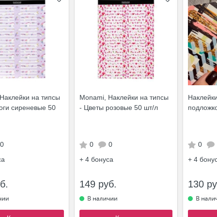
Наклейки на типсы
Monami, Наклейки на типсы
Наклейки
оги сиреневые 50
- Цветы розовые 50 шт/л
подложк
0
0
0
0
са
+ 4
бонуса
+ 4
бону
б.
149 руб.
130 ру