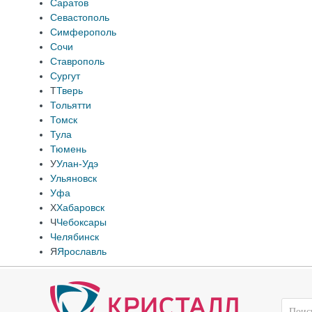
Саратов
Севастополь
Симферополь
Сочи
Ставрополь
Сургут
Т
Тверь
Тольятти
Томск
Тула
Тюмень
У
Улан-Удэ
Ульяновск
Уфа
Х
Хабаровск
Ч
Чебоксары
Челябинск
Я
Ярославль