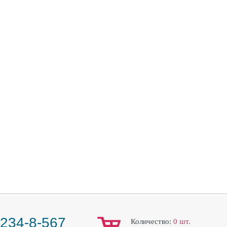
 234-8-567
Количество:
0
шт.