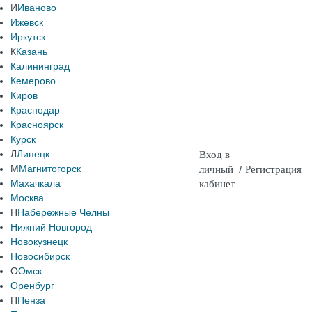
И
Иваново
Ижевск
Иркутск
К
Казань
Калининград
Кемерово
Киров
Краснодар
Красноярск
Курск
Л
Липецк
Вход в
М
Магнитогорск
личный
/
Регистрация
Махачкала
кабинет
Москва
Н
Набережные Челны
Нижний Новгород
Новокузнецк
Новосибирск
О
Омск
Оренбург
П
Пенза