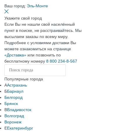
Ваш город:
Эль-Монте
Укажите свой город
Если Вы не нашли свой населённый
пункт в поиске, не расстраивайтесь. Мы
высылаем заказы по всему миру.
Подробнее с условиями доставки Вы
можете ознакомиться на странице
«Доставка»
или позвонить по
бесплатному номеру
8 800 234-8-567
Популярные города
А
Астрахань
Б
Барнаул
Белгород
Брянск
В
Владивосток
Волгоград
Воронеж
Е
Екатеринбург