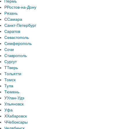
Пермь
Р
Ростов-на-Дону
Рязань
С
Самара
Санкт-Петербург
Саратов
Севастополь
Симферополь
Сочи
Ставрополь
Сургут
Т
Тверь
Тольятти
Томск
Тула
Тюмень
У
Улан-Удэ
Ульяновск
Уфа
Х
Хабаровск
Ч
Чебоксары
Челябинск