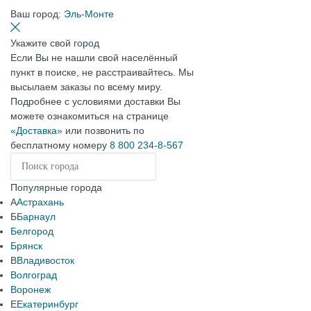
Ваш город:
Эль-Монте
Укажите свой город
Если Вы не нашли свой населённый
пункт в поиске, не расстраивайтесь. Мы
высылаем заказы по всему миру.
Подробнее с условиями доставки Вы
можете ознакомиться на странице
«Доставка»
или позвонить по
бесплатному номеру
8 800 234-8-567
Популярные города
А
Астрахань
Б
Барнаул
Белгород
Брянск
В
Владивосток
Волгоград
Воронеж
Е
Екатеринбург