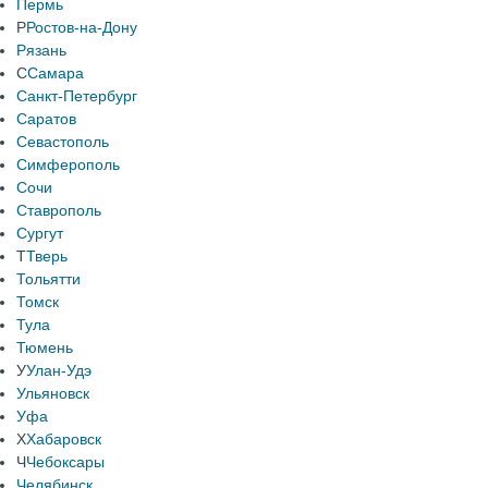
Пермь
Р
Ростов-на-Дону
Рязань
С
Самара
Санкт-Петербург
Саратов
Севастополь
Симферополь
Сочи
Ставрополь
Сургут
Т
Тверь
Тольятти
Томск
Тула
Тюмень
У
Улан-Удэ
Ульяновск
Уфа
Х
Хабаровск
Ч
Чебоксары
Челябинск