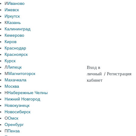
И
Иваново
Ижевск
Иркутск
К
Казань
Калининград
Кемерово
Киров
Краснодар
Красноярск
Курск
Л
Липецк
Вход в
М
Магнитогорск
личный
/
Регистрация
Махачкала
кабинет
Москва
Н
Набережные Челны
Нижний Новгород
Новокузнецк
Новосибирск
О
Омск
Оренбург
П
Пенза