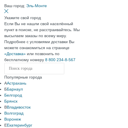
Ваш город:
Эль-Монте
Укажите свой город
Если Вы не нашли свой населённый
пункт в поиске, не расстраивайтесь. Мы
высылаем заказы по всему миру.
Подробнее с условиями доставки Вы
можете ознакомиться на странице
«Доставка»
или позвонить по
бесплатному номеру
8 800 234-8-567
Популярные города
А
Астрахань
Б
Барнаул
Белгород
Брянск
В
Владивосток
Волгоград
Воронеж
Е
Екатеринбург