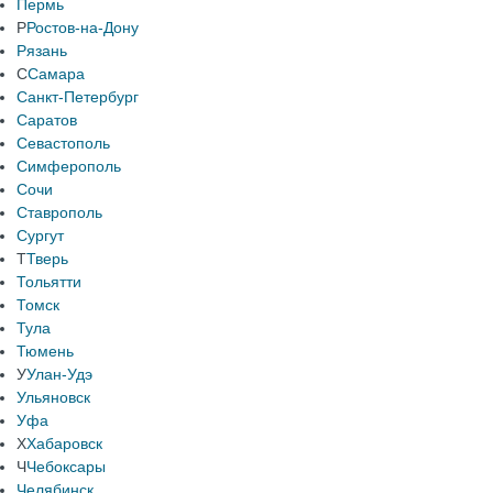
Пермь
Р
Ростов-на-Дону
Рязань
С
Самара
Санкт-Петербург
Саратов
Севастополь
Симферополь
Сочи
Ставрополь
Сургут
Т
Тверь
Тольятти
Томск
Тула
Тюмень
У
Улан-Удэ
Ульяновск
Уфа
Х
Хабаровск
Ч
Чебоксары
Челябинск