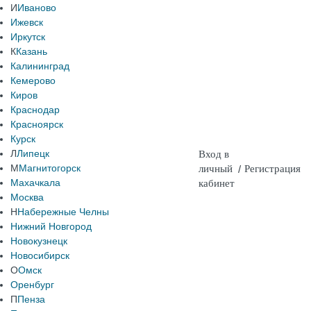
И
Иваново
Ижевск
Иркутск
К
Казань
Калининград
Кемерово
Киров
Краснодар
Красноярск
Курск
Л
Липецк
Вход в
М
Магнитогорск
личный
/
Регистрация
Махачкала
кабинет
Москва
Н
Набережные Челны
Нижний Новгород
Новокузнецк
Новосибирск
О
Омск
Оренбург
П
Пенза