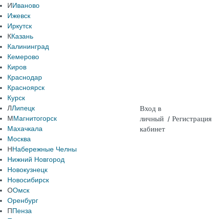
И
Иваново
Ижевск
Иркутск
К
Казань
Калининград
Кемерово
Киров
Краснодар
Красноярск
Курск
Л
Липецк
Вход в
М
Магнитогорск
личный
/
Регистрация
Махачкала
кабинет
Москва
Н
Набережные Челны
Нижний Новгород
Новокузнецк
Новосибирск
О
Омск
Оренбург
П
Пенза