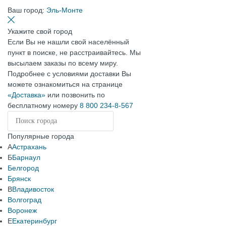
Ваш город:
Эль-Монте
Укажите свой город
Если Вы не нашли свой населённый
пункт в поиске, не расстраивайтесь. Мы
высылаем заказы по всему миру.
Подробнее с условиями доставки Вы
можете ознакомиться на странице
«Доставка»
или позвонить по
бесплатному номеру
8 800 234-8-567
Популярные города
А
Астрахань
Б
Барнаул
Белгород
Брянск
В
Владивосток
Волгоград
Воронеж
Е
Екатеринбург