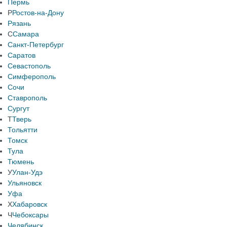
Пермь
Р
Ростов-на-Дону
Рязань
С
Самара
Санкт-Петербург
Саратов
Севастополь
Симферополь
Сочи
Ставрополь
Сургут
Т
Тверь
Тольятти
Томск
Тула
Тюмень
У
Улан-Удэ
Ульяновск
Уфа
Х
Хабаровск
Ч
Чебоксары
Челябинск