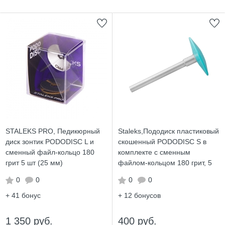
STALEKS PRO, Педикюрный
Staleks,Пододиск пластиковый
диск зонтик PODODISC L и
скошенный PODODISC S в
сменный файл-кольцо 180
комплекте с сменным
грит 5 шт (25 мм)
файлом-кольцом 180 грит, 5
шт (15 мм)
0
0
0
0
+ 41
бонус
+ 12
бонусов
1 350 руб.
400 руб.