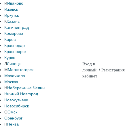
И
Иваново
Ижевск
Иркутск
К
Казань
Калининград
Кемерово
Киров
Краснодар
Красноярск
Курск
Л
Липецк
Вход в
М
Магнитогорск
личный
/
Регистрация
Махачкала
кабинет
Москва
Н
Набережные Челны
Нижний Новгород
Новокузнецк
Новосибирск
О
Омск
Оренбург
П
Пенза