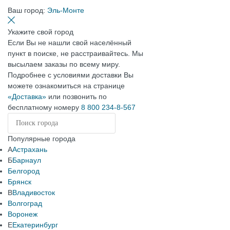
Ваш город:
Эль-Монте
Укажите свой город
Если Вы не нашли свой населённый
пункт в поиске, не расстраивайтесь. Мы
высылаем заказы по всему миру.
Подробнее с условиями доставки Вы
можете ознакомиться на странице
«Доставка»
или позвонить по
бесплатному номеру
8 800 234-8-567
Популярные города
А
Астрахань
Б
Барнаул
Белгород
Брянск
В
Владивосток
Волгоград
Воронеж
Е
Екатеринбург