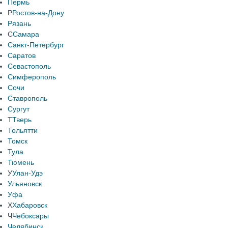
Пермь
Р
Ростов-на-Дону
Рязань
С
Самара
Санкт-Петербург
Саратов
Севастополь
Симферополь
Сочи
Ставрополь
Сургут
Т
Тверь
Тольятти
Томск
Тула
Тюмень
У
Улан-Удэ
Ульяновск
Уфа
Х
Хабаровск
Ч
Чебоксары
Челябинск