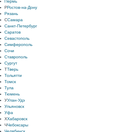
Пермь
Р
Ростов-на-Дону
Рязань
С
Самара
Санкт-Петербург
Саратов
Севастополь
Симферополь
Сочи
Ставрополь
Сургут
Т
Тверь
Тольятти
Томск
Тула
Тюмень
У
Улан-Удэ
Ульяновск
Уфа
Х
Хабаровск
Ч
Чебоксары
Челябинск