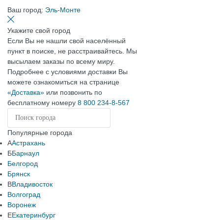
Ваш город:
Эль-Монте
Укажите свой город
Если Вы не нашли свой населённый
пункт в поиске, не расстраивайтесь. Мы
высылаем заказы по всему миру.
Подробнее с условиями доставки Вы
можете ознакомиться на странице
«Доставка»
или позвонить по
бесплатному номеру
8 800 234-8-567
Популярные города
А
Астрахань
Б
Барнаул
Белгород
Брянск
В
Владивосток
Волгоград
Воронеж
Е
Екатеринбург