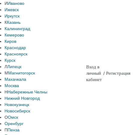
И
Иваново
Ижевск
Иркутск
К
Казань
Калининград
Кемерово
Киров
Краснодар
Красноярск
Курск
Л
Липецк
Вход в
М
Магнитогорск
личный
/
Регистрация
Махачкала
кабинет
Москва
Н
Набережные Челны
Нижний Новгород
Новокузнецк
Новосибирск
О
Омск
Оренбург
П
Пенза