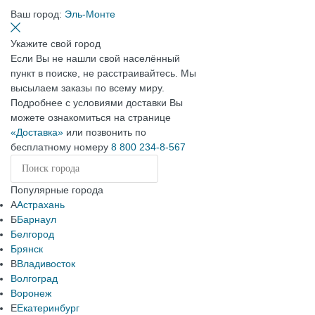
Ваш город:
Эль-Монте
Укажите свой город
Если Вы не нашли свой населённый
пункт в поиске, не расстраивайтесь. Мы
высылаем заказы по всему миру.
Подробнее с условиями доставки Вы
можете ознакомиться на странице
«Доставка»
или позвонить по
бесплатному номеру
8 800 234-8-567
Популярные города
А
Астрахань
Б
Барнаул
Белгород
Брянск
В
Владивосток
Волгоград
Воронеж
Е
Екатеринбург