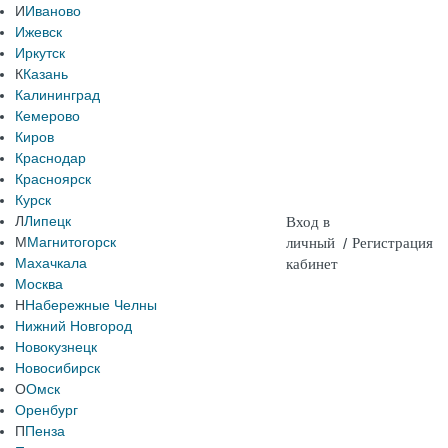
И
Иваново
Ижевск
Иркутск
К
Казань
Калининград
Кемерово
Киров
Краснодар
Красноярск
Курск
Л
Липецк
Вход в
М
Магнитогорск
личный
/
Регистрация
Махачкала
кабинет
Москва
Н
Набережные Челны
Нижний Новгород
Новокузнецк
Новосибирск
О
Омск
Оренбург
П
Пенза