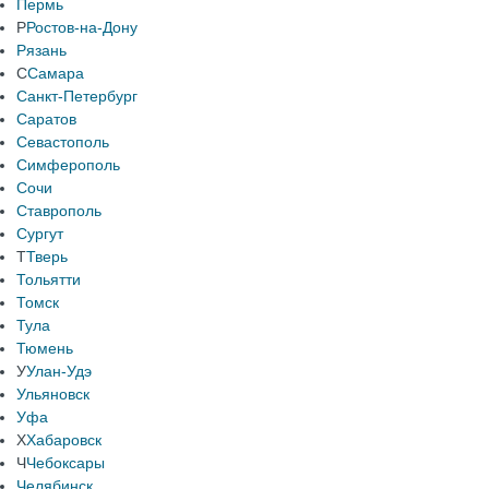
Пермь
Р
Ростов-на-Дону
Рязань
С
Самара
Санкт-Петербург
Саратов
Севастополь
Симферополь
Сочи
Ставрополь
Сургут
Т
Тверь
Тольятти
Томск
Тула
Тюмень
У
Улан-Удэ
Ульяновск
Уфа
Х
Хабаровск
Ч
Чебоксары
Челябинск