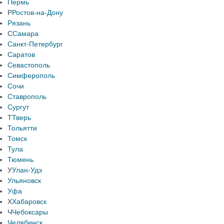
Пермь
Р
Ростов-на-Дону
Рязань
С
Самара
Санкт-Петербург
Саратов
Севастополь
Симферополь
Сочи
Ставрополь
Сургут
Т
Тверь
Тольятти
Томск
Тула
Тюмень
У
Улан-Удэ
Ульяновск
Уфа
Х
Хабаровск
Ч
Чебоксары
Челябинск