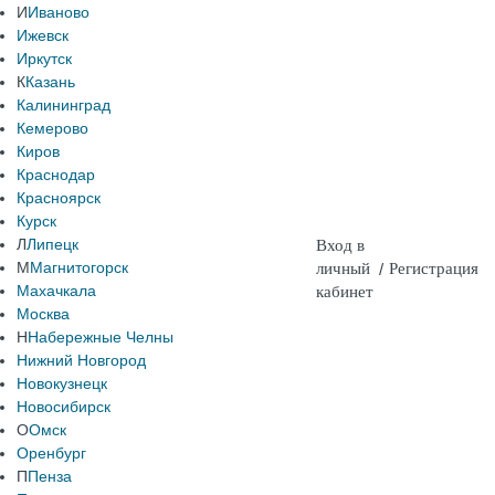
И
Иваново
Ижевск
Иркутск
К
Казань
Калининград
Кемерово
Киров
Краснодар
Красноярск
Курск
Л
Липецк
Вход в
М
Магнитогорск
личный
/
Регистрация
Махачкала
кабинет
Москва
Н
Набережные Челны
Нижний Новгород
Новокузнецк
Новосибирск
О
Омск
Оренбург
П
Пенза