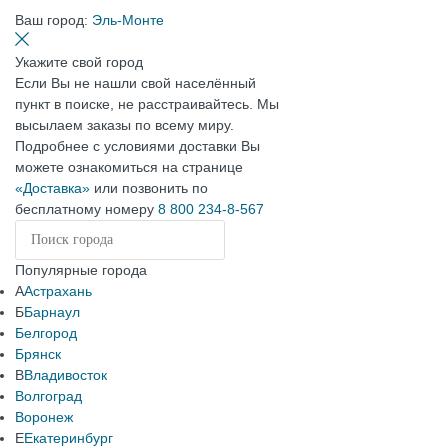
Ваш город:
Эль-Монте
Укажите свой город
Если Вы не нашли свой населённый
пункт в поиске, не расстраивайтесь. Мы
высылаем заказы по всему миру.
Подробнее с условиями доставки Вы
можете ознакомиться на странице
«Доставка»
или позвонить по
бесплатному номеру
8 800 234-8-567
Популярные города
А
Астрахань
Б
Барнаул
Белгород
Брянск
В
Владивосток
Волгоград
Воронеж
Е
Екатеринбург