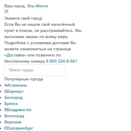
Ваш город:
Эль-Монте
Укажите свой город
Если Вы не нашли свой населённый
пункт в поиске, не расстраивайтесь. Мы
высылаем заказы по всему миру.
Подробнее с условиями доставки Вы
можете ознакомиться на странице
«Доставка»
или позвонить по
бесплатному номеру
8 800 234-8-567
Популярные города
А
Астрахань
Б
Барнаул
Белгород
Брянск
В
Владивосток
Волгоград
Воронеж
Е
Екатеринбург