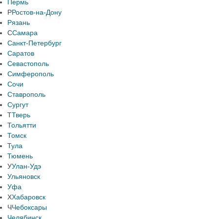
Пермь
Р
Ростов-на-Дону
Рязань
С
Самара
Санкт-Петербург
Саратов
Севастополь
Симферополь
Сочи
Ставрополь
Сургут
Т
Тверь
Тольятти
Томск
Тула
Тюмень
У
Улан-Удэ
Ульяновск
Уфа
Х
Хабаровск
Ч
Чебоксары
Челябинск