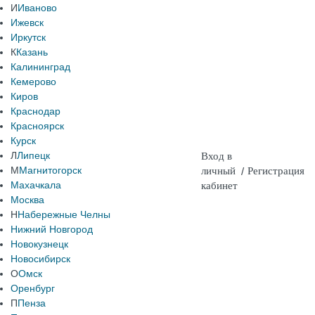
И
Иваново
Ижевск
Иркутск
К
Казань
Калининград
Кемерово
Киров
Краснодар
Красноярск
Курск
Л
Липецк
Вход в
М
Магнитогорск
личный
/
Регистрация
Махачкала
кабинет
Москва
Н
Набережные Челны
Нижний Новгород
Новокузнецк
Новосибирск
О
Омск
Оренбург
П
Пенза