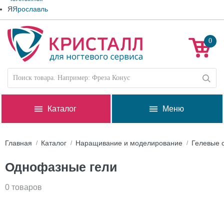
Я
Ярославль
0
Каталог
Меню
Главная
Каталог
Наращивание и моделирование
Гелевые 
Однофазные гели
0 товаров