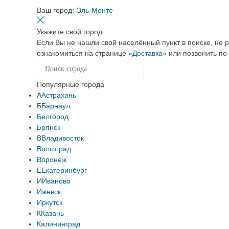
Ваш город:
Эль-Монте
Укажите свой город
Если Вы не нашли свой населённый пункт в поиске, не 
ознакомиться на странице
«Доставка»
или позвонить по
Популярные города
А
Астрахань
Б
Барнаул
Белгород
Брянск
В
Владивосток
Волгоград
Воронеж
Е
Екатеринбург
И
Иваново
Ижевск
Иркутск
К
Казань
Калининград