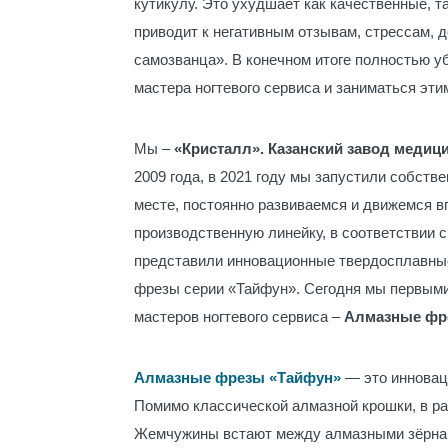
кутикулу. Это ухудшает как качественные, т
приводит к негативным отзывам, стрессам, 
самозванца». В конечном итоге полностью 
мастера ногтевого сервиса и заниматься эти
Мы –
«Кристалл». Казанский завод медиц
2009 года, в 2021 году мы запустили собств
месте, постоянно развиваемся и движемся в
производственную линейку, в соответствии 
представили инновационные твердосплавные
фрезы серии «Тайфун». Сегодня мы первыми
мастеров ногтевого сервиса –
Алмазные фре
Алмазные фрезы «Тайфун»
— это инновац
Помимо классической алмазной крошки, в р
Жемчужины встают между алмазными зёрнами