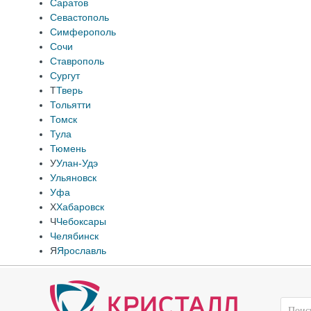
Саратов
Севастополь
Симферополь
Сочи
Ставрополь
Сургут
Т
Тверь
Тольятти
Томск
Тула
Тюмень
У
Улан-Удэ
Ульяновск
Уфа
Х
Хабаровск
Ч
Чебоксары
Челябинск
Я
Ярославль