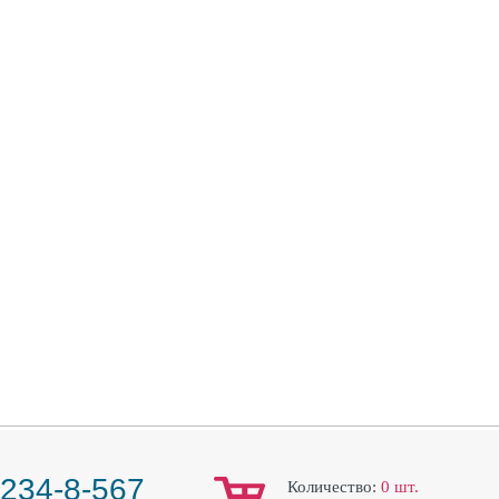
 234-8-567
Количество:
0
шт.