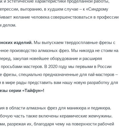
ак и эстетические характеристики проделанной работы,
депрессии, выгоранию, в худшем случае – к «Синдрому
убивает желание человека совершенствоваться в профессии
м делом.
инских изделий.
Мы выпускаем твердосплавные фрезы с
енное производство алмазных фрез. Мы никогда не стоим на
перед, закупая новейшее оборудование и расширяя
с просьбами мастеров. В 2020 году мы первыми в России
 фрезы, специально предназначенные для nail-мастеров –
 в мире рады представить вам нашу новую разработку для
зы серии «Тайфун»!
ия в области алмазных фрез для маникюра и педикюра.
абочую часть также включены керамические жемчужины.
, разрежая их, благодаря чему на поверхности рабочей