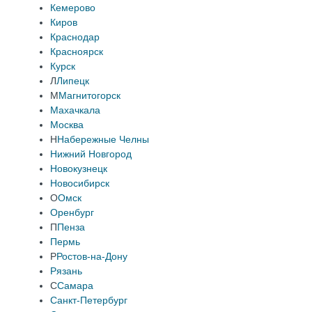
Кемерово
Киров
Краснодар
Красноярск
Курск
Л
Липецк
М
Магнитогорск
Махачкала
Москва
Н
Набережные Челны
Нижний Новгород
Новокузнецк
Новосибирск
О
Омск
Оренбург
П
Пенза
Пермь
Р
Ростов-на-Дону
Рязань
С
Самара
Санкт-Петербург