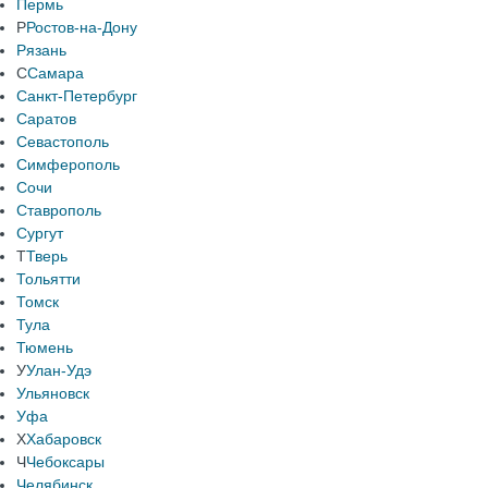
Пермь
Р
Ростов-на-Дону
Рязань
С
Самара
Санкт-Петербург
Саратов
Севастополь
Симферополь
Сочи
Ставрополь
Сургут
Т
Тверь
Тольятти
Томск
Тула
Тюмень
У
Улан-Удэ
Ульяновск
Уфа
Х
Хабаровск
Ч
Чебоксары
Челябинск