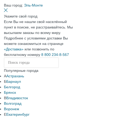
Ваш город:
Эль-Монте
Укажите свой город
Если Вы не нашли свой населённый
пункт в поиске, не расстраивайтесь. Мы
высылаем заказы по всему миру.
Подробнее с условиями доставки Вы
можете ознакомиться на странице
«Доставка»
или позвонить по
бесплатному номеру
8 800 234-8-567
Популярные города
А
Астрахань
Б
Барнаул
Белгород
Брянск
В
Владивосток
Волгоград
Воронеж
Е
Екатеринбург