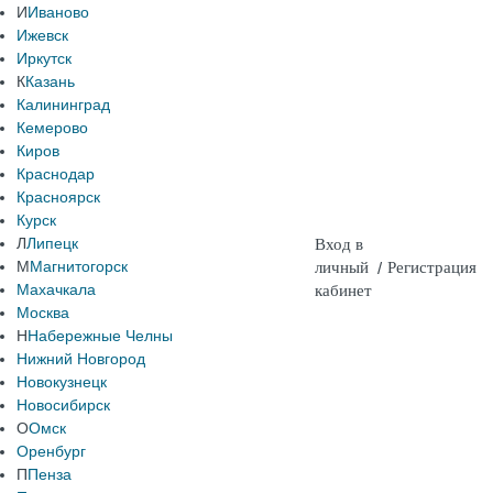
И
Иваново
Ижевск
Иркутск
К
Казань
Калининград
Кемерово
Киров
Краснодар
Красноярск
Курск
Л
Липецк
Вход в
М
Магнитогорск
личный
/
Регистрация
Махачкала
кабинет
Москва
Н
Набережные Челны
Нижний Новгород
Новокузнецк
Новосибирск
О
Омск
Оренбург
П
Пенза