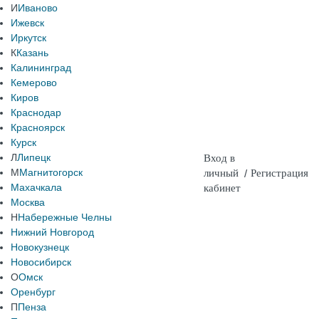
И
Иваново
Ижевск
Иркутск
К
Казань
Калининград
Кемерово
Киров
Краснодар
Красноярск
Курск
Л
Липецк
Вход в
М
Магнитогорск
личный
/
Регистрация
Махачкала
кабинет
Москва
Н
Набережные Челны
Нижний Новгород
Новокузнецк
Новосибирск
О
Омск
Оренбург
П
Пенза