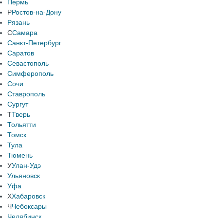
Пермь
Р
Ростов-на-Дону
Рязань
С
Самара
Санкт-Петербург
Саратов
Севастополь
Симферополь
Сочи
Ставрополь
Сургут
Т
Тверь
Тольятти
Томск
Тула
Тюмень
У
Улан-Удэ
Ульяновск
Уфа
Х
Хабаровск
Ч
Чебоксары
Челябинск