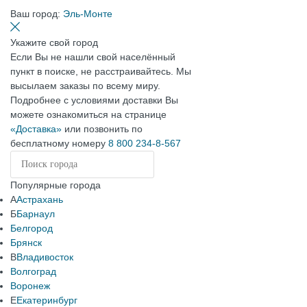
Ваш город:
Эль-Монте
Укажите свой город
Если Вы не нашли свой населённый
пункт в поиске, не расстраивайтесь. Мы
высылаем заказы по всему миру.
Подробнее с условиями доставки Вы
можете ознакомиться на странице
«Доставка»
или позвонить по
бесплатному номеру
8 800 234-8-567
Популярные города
А
Астрахань
Б
Барнаул
Белгород
Брянск
В
Владивосток
Волгоград
Воронеж
Е
Екатеринбург