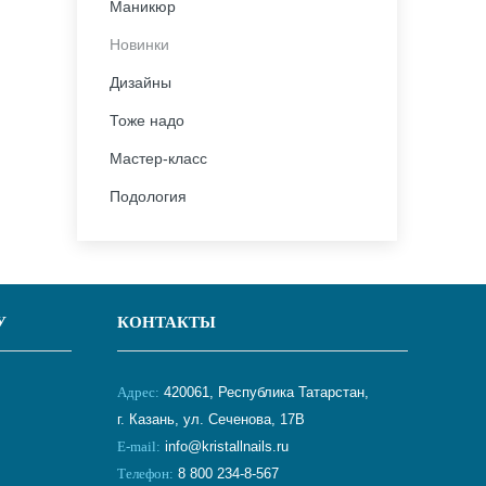
Маникюр
Новинки
Дизайны
Тоже надо
Мастер-класс
Подология
У
КОНТАКТЫ
Адрес:
420061, Республика Татарстан,
г. Казань, ул. Сеченова, 17В
E-mail:
info@kristallnails.ru
Телефон:
8 800 234-8-567