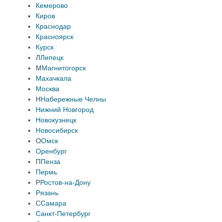
Кемерово
Киров
Краснодар
Красноярск
Курск
Л
Липецк
М
Магнитогорск
Махачкала
Москва
Н
Набережные Челны
Нижний Новгород
Новокузнецк
Новосибирск
О
Омск
Оренбург
П
Пенза
Пермь
Р
Ростов-на-Дону
Рязань
С
Самара
Санкт-Петербург