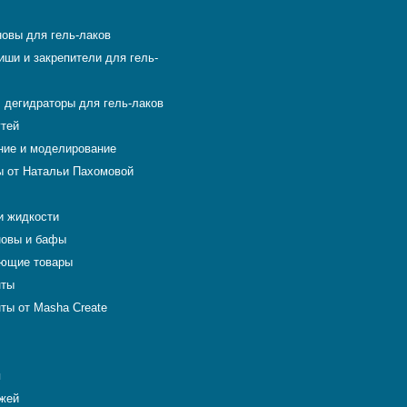
новы для гель-лаков
иши и закрепители для гель-
 дегидраторы для гель-лаков
гтей
ие и моделирование
 от Натальи Пахомовой
и жидкости
новы и бафы
ющие товары
нты
ты от Masha Create
я
ожей