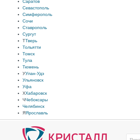
Саратов
Севастополь
Симферополь
Сочи
Ставрополь
Сургут
Т
Тверь
Тольятти
Томск
Тула
Тюмень
У
Улан-Удэ
Ульяновск
Уфа
Х
Хабаровск
Ч
Чебоксары
Челябинск
Я
Ярославль