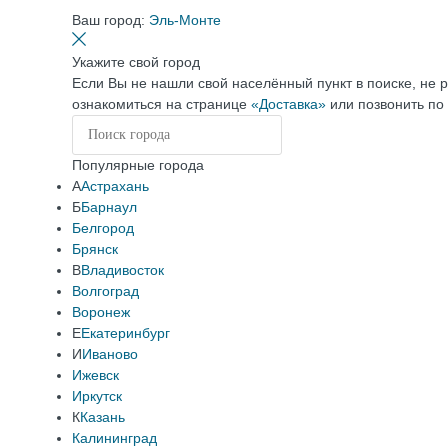
Ваш город:
Эль-Монте
Укажите свой город
Если Вы не нашли свой населённый пункт в поиске, не 
ознакомиться на странице
«Доставка»
или позвонить по
Популярные города
А
Астрахань
Б
Барнаул
Белгород
Брянск
В
Владивосток
Волгоград
Воронеж
Е
Екатеринбург
И
Иваново
Ижевск
Иркутск
К
Казань
Калининград