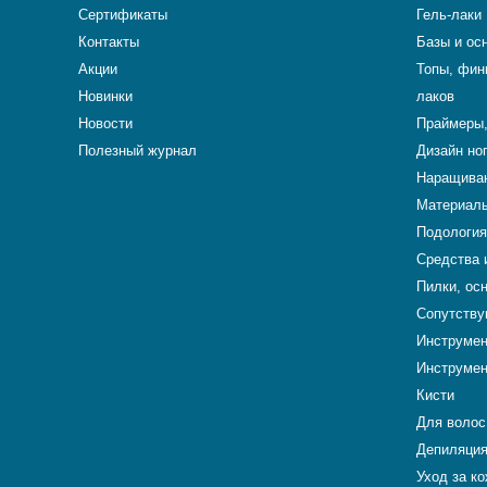
Сертификаты
Гель-лаки
Контакты
Базы и ос
Акции
Топы, фин
Новинки
лаков
Новости
Праймеры,
Полезный журнал
Дизайн но
Наращиван
Материалы
Подология
Средства 
Пилки, ос
Сопутству
Инструме
Инструмен
Кисти
Для волос
Депиляци
Уход за к