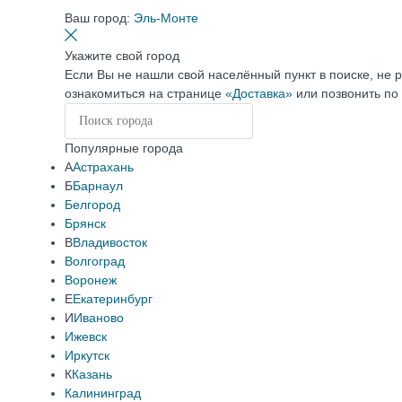
Ваш город:
Эль-Монте
Укажите свой город
Если Вы не нашли свой населённый пункт в поиске, не 
ознакомиться на странице
«Доставка»
или позвонить по
Популярные города
А
Астрахань
Б
Барнаул
Белгород
Брянск
В
Владивосток
Волгоград
Воронеж
Е
Екатеринбург
И
Иваново
Ижевск
Иркутск
К
Казань
Калининград