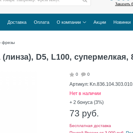
Заказать 
Доставка
Оплата
О компании
Акции
Новинки
е фрезы
линза), D5, L100, супермелкая, 8
0
0
Артикул:
Kn.836.104.303.010
Нет в наличии
+ 2
бонуса (3%)
73
руб.
Бесплатная доставка
Почтой России от 3 000 руб.
По