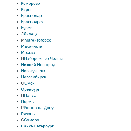
Кемерово
Киров
Краснодар
Красноярск
Курск
Л
Липецк
М
Магнитогорск
Махачкала
Москва
Н
Набережные Челны
Нижний Новгород
Новокузнецк
Новосибирск
О
Омск
Оренбург
П
Пенза
Пермь
Р
Ростов-на-Дону
Рязань
С
Самара
Санкт-Петербург