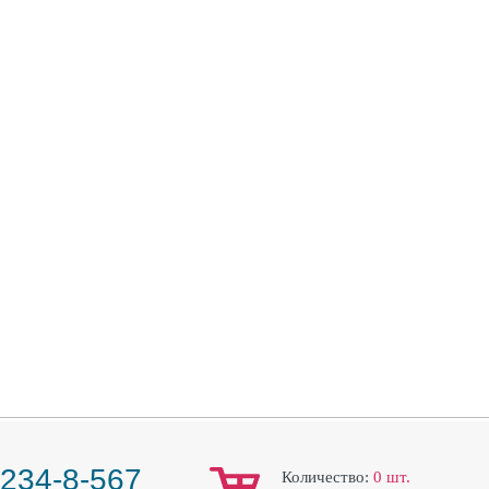
 234-8-567
Количество:
0
шт.