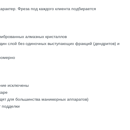
арактер. Фреза под каждого клиента подбирается
олиброванных алмазных кристаллов
дин слой без одиночных выступающих фракций (дендритов) и
номерно
ение исключены
жаре
одят для большинства маникюрных аппаратов)
т подделки