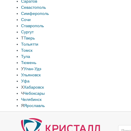
Саратов
Севастополь
Симферополь
Сочи
Ставрополь
Сургут
Т
Тверь
Тольятти
Томск
Тула
Тюмень
У
Улан-Удэ
Ульяновск
Уфа
Х
Хабаровск
Ч
Чебоксары
Челябинск
Я
Ярославль