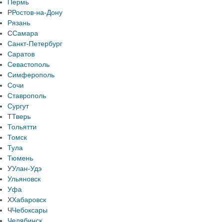
Пермь
Р
Ростов-на-Дону
Рязань
С
Самара
Санкт-Петербург
Саратов
Севастополь
Симферополь
Сочи
Ставрополь
Сургут
Т
Тверь
Тольятти
Томск
Тула
Тюмень
У
Улан-Удэ
Ульяновск
Уфа
Х
Хабаровск
Ч
Чебоксары
Челябинск