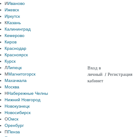
И
Иваново
Ижевск
Иркутск
К
Казань
Калининград
Кемерово
Киров
Краснодар
Красноярск
Курск
Л
Липецк
Вход в
М
Магнитогорск
личный
/
Регистрация
Махачкала
кабинет
Москва
Н
Набережные Челны
Нижний Новгород
Новокузнецк
Новосибирск
О
Омск
Оренбург
П
Пенза