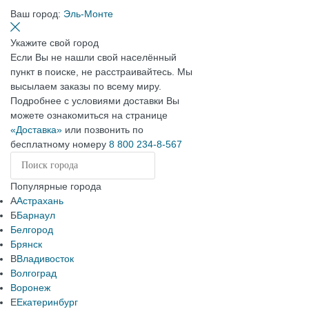
Ваш город:
Эль-Монте
Укажите свой город
Если Вы не нашли свой населённый
пункт в поиске, не расстраивайтесь. Мы
высылаем заказы по всему миру.
Подробнее с условиями доставки Вы
можете ознакомиться на странице
«Доставка»
или позвонить по
бесплатному номеру
8 800 234-8-567
Популярные города
А
Астрахань
Б
Барнаул
Белгород
Брянск
В
Владивосток
Волгоград
Воронеж
Е
Екатеринбург