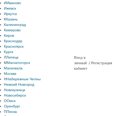
И
Иваново
Ижевск
Иркутск
К
Казань
Калининград
Кемерово
Киров
Краснодар
Красноярск
Курск
Л
Липецк
Вход в
М
Магнитогорск
личный
/
Регистрация
Махачкала
кабинет
Москва
Н
Набережные Челны
Нижний Новгород
Новокузнецк
Новосибирск
О
Омск
Оренбург
П
Пенза