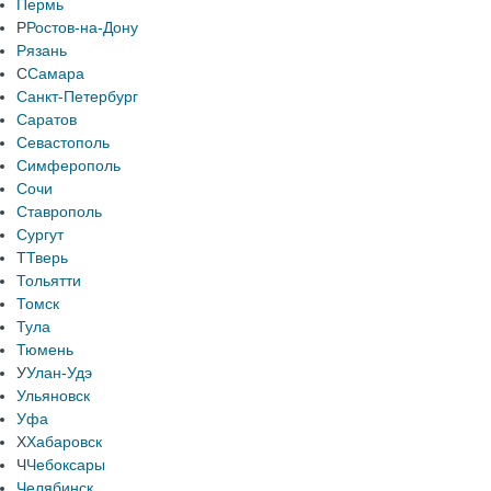
Пермь
Р
Ростов-на-Дону
Рязань
С
Самара
Санкт-Петербург
Саратов
Севастополь
Симферополь
Сочи
Ставрополь
Сургут
Т
Тверь
Тольятти
Томск
Тула
Тюмень
У
Улан-Удэ
Ульяновск
Уфа
Х
Хабаровск
Ч
Чебоксары
Челябинск