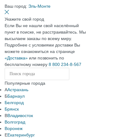
Ваш город:
Эль-Монте
Укажите свой город
Если Вы не нашли свой населённый
пункт в поиске, не расстраивайтесь. Мы
высылаем заказы по всему миру.
Подробнее с условиями доставки Вы
можете ознакомиться на странице
«Доставка»
или позвонить по
бесплатному номеру
8 800 234-8-567
Популярные города
А
Астрахань
Б
Барнаул
Белгород
Брянск
В
Владивосток
Волгоград
Воронеж
Е
Екатеринбург