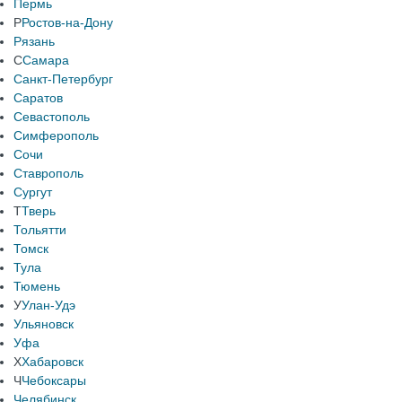
Пермь
Р
Ростов-на-Дону
Рязань
С
Самара
Санкт-Петербург
Саратов
Севастополь
Симферополь
Сочи
Ставрополь
Сургут
Т
Тверь
Тольятти
Томск
Тула
Тюмень
У
Улан-Удэ
Ульяновск
Уфа
Х
Хабаровск
Ч
Чебоксары
Челябинск