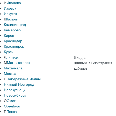
И
Иваново
Ижевск
Иркутск
К
Казань
Калининград
Кемерово
Киров
Краснодар
Красноярск
Курск
Л
Липецк
Вход в
М
Магнитогорск
личный
/
Регистрация
Махачкала
кабинет
Москва
Н
Набережные Челны
Нижний Новгород
Новокузнецк
Новосибирск
О
Омск
Оренбург
П
Пенза