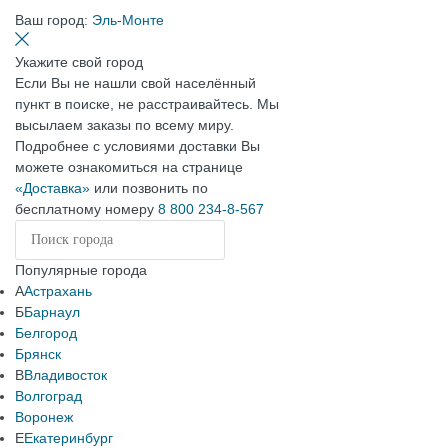
Ваш город:
Эль-Монте
Укажите свой город
Если Вы не нашли свой населённый
пункт в поиске, не расстраивайтесь. Мы
высылаем заказы по всему миру.
Подробнее с условиями доставки Вы
можете ознакомиться на странице
«Доставка»
или позвонить по
бесплатному номеру
8 800 234-8-567
Популярные города
А
Астрахань
Б
Барнаул
Белгород
Брянск
В
Владивосток
Волгоград
Воронеж
Е
Екатеринбург