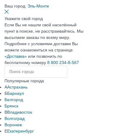
Ваш город:
Эль-Монте
Укажите свой город
Если Вы не нашли свой населённый
пункт в поиске, не расстраивайтесь. Мы
высылаем заказы по всему миру.
Подробнее с условиями доставки Вы
можете ознакомиться на странице
«Доставка»
или позвонить по
бесплатному номеру
8 800 234-8-567
Популярные города
А
Астрахань
Б
Барнаул
Белгород
Брянск
В
Владивосток
Волгоград
Воронеж
Е
Екатеринбург