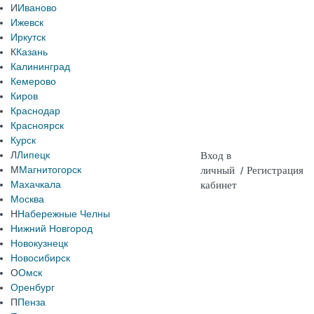
И
Иваново
Ижевск
Иркутск
К
Казань
Калининград
Кемерово
Киров
Краснодар
Красноярск
Курск
Л
Липецк
Вход в
М
Магнитогорск
личный
/
Регистрация
Махачкала
кабинет
Москва
Н
Набережные Челны
Нижний Новгород
Новокузнецк
Новосибирск
О
Омск
Оренбург
П
Пенза