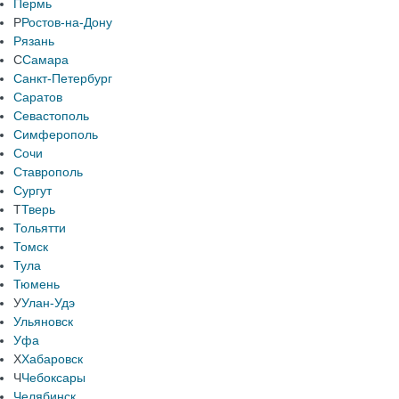
Пермь
Р
Ростов-на-Дону
Рязань
С
Самара
Санкт-Петербург
Саратов
Севастополь
Симферополь
Сочи
Ставрополь
Сургут
Т
Тверь
Тольятти
Томск
Тула
Тюмень
У
Улан-Удэ
Ульяновск
Уфа
Х
Хабаровск
Ч
Чебоксары
Челябинск