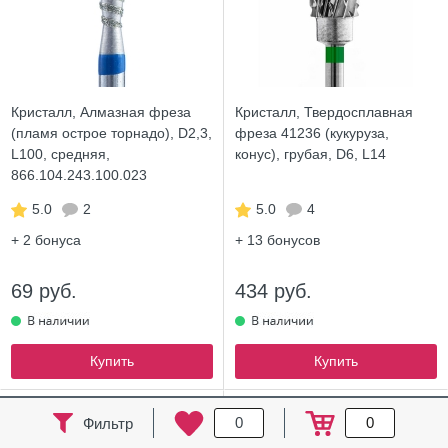
Кристалл, Алмазная фреза
Кристалл, Твердосплавная
(пламя острое торнадо), D2,3,
фреза 41236 (кукуруза,
L100, средняя,
конус), грубая, D6, L14
866.104.243.100.023
5.0
2
5.0
4
+ 2
бонуса
+ 13
бонусов
69 руб.
434 руб.
Купить
Купить
ХИТ
0
0
Фильтр