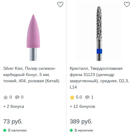
Silver Kiss, Полир силикон-
Кристалл, Твердосплавная
карбидный Конус, 5 мм,
фреза 31123 (цилиндр
тонкий, 404, розовая (Китай)
закругленный), средняя, D2,3,
L14
0
0
5.0
1
+ 2
бонуса
+ 12
бонусов
73 руб.
389 руб.