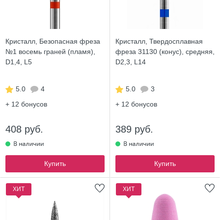
Кристалл, Безопасная фреза
Кристалл, Твердосплавная
№1 восемь граней (пламя),
фреза 31130 (конус), средняя,
D1,4, L5
D2,3, L14
5.0
4
5.0
3
+ 12
бонусов
+ 12
бонусов
408 руб.
389 руб.
Купить
Купить
ХИТ
ХИТ