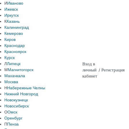
И
Иваново
Ижевск
Иркутск
К
Казань
Калининград
Кемерово
Киров
Краснодар
Красноярск
Курск
Л
Липецк
Вход в
М
Магнитогорск
личный
/
Регистрация
Махачкала
кабинет
Москва
Н
Набережные Челны
Нижний Новгород
Новокузнецк
Новосибирск
О
Омск
Оренбург
П
Пенза