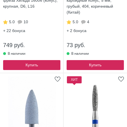
фреза Хильда 16006 (конус),
карбидный Конус, 5 мм,
крупная, D6, L16
грубый, 404, коричневый
(Китай)
5.0
10
5.0
4
+ 22
бонуса
+ 2
бонуса
749 руб.
73 руб.
Купить
Купить
ХИТ