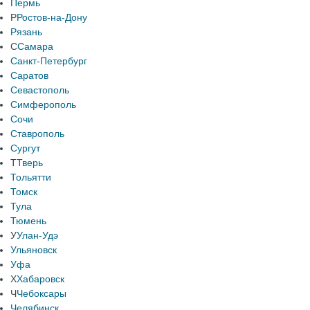
Пермь
Р
Ростов-на-Дону
Рязань
С
Самара
Санкт-Петербург
Саратов
Севастополь
Симферополь
Сочи
Ставрополь
Сургут
Т
Тверь
Тольятти
Томск
Тула
Тюмень
У
Улан-Удэ
Ульяновск
Уфа
Х
Хабаровск
Ч
Чебоксары
Челябинск