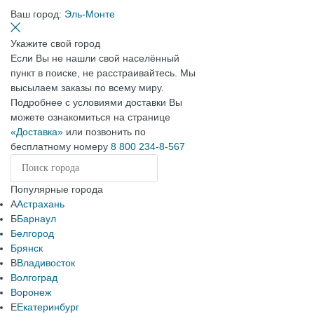
Ваш город:
Эль-Монте
Укажите свой город
Если Вы не нашли свой населённый
пункт в поиске, не расстраивайтесь. Мы
высылаем заказы по всему миру.
Подробнее с условиями доставки Вы
можете ознакомиться на странице
«Доставка»
или позвонить по
бесплатному номеру
8 800 234-8-567
Популярные города
А
Астрахань
Б
Барнаул
Белгород
Брянск
В
Владивосток
Волгоград
Воронеж
Е
Екатеринбург