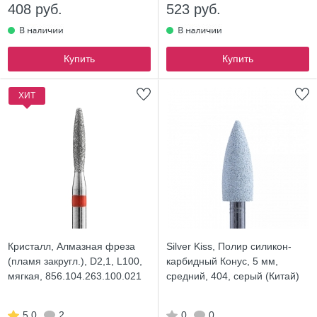
408 руб.
523 руб.
Купить
Купить
ХИТ
Кристалл, Алмазная фреза
Silver Kiss, Полир силикон-
(пламя закругл.), D2,1, L100,
карбидный Конус, 5 мм,
мягкая, 856.104.263.100.021
средний, 404, серый (Китай)
5.0
2
0
0