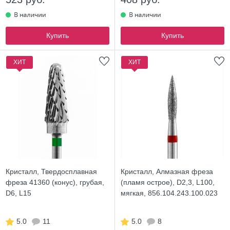
Купить
Купить
ХИТ
ХИТ
Кристалл, Твердосплавная
Кристалл, Алмазная фреза
фреза 41360 (конус), грубая,
(пламя острое), D2,3, L100,
D6, L15
мягкая, 856.104.243.100.023
5.0
11
5.0
8