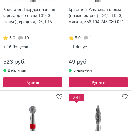
Кристалл, Твердосплавная
Кристалл, Алмазная фреза
фреза для левши 13160
(пламя острое), D2,1, L080,
(конус), средняя, D6, L15
мягкая, 856.104.243.080.021
5.0
10
5.0
1
+ 16
бонусов
+ 1
бонус
523 руб.
49 руб.
Купить
Купить
ХИТ