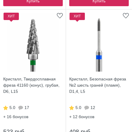
Купить
Купить
ХИТ
ХИТ
Кристалл, Твердосплавная
Кристалл, Безопасная фреза
фреза 41160 (конус), грубая,
№2 шесть граней (пламя),
D6, L15
D1,4, L5
5.0
17
5.0
12
+ 16
бонусов
+ 12
бонусов
523 руб.
408 руб.