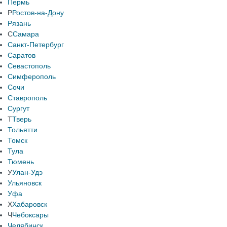
Пермь
Р
Ростов-на-Дону
Рязань
С
Самара
Санкт-Петербург
Саратов
Севастополь
Симферополь
Сочи
Ставрополь
Сургут
Т
Тверь
Тольятти
Томск
Тула
Тюмень
У
Улан-Удэ
Ульяновск
Уфа
Х
Хабаровск
Ч
Чебоксары
Челябинск