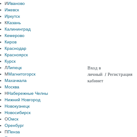
И
Иваново
Ижевск
Иркутск
К
Казань
Калининград
Кемерово
Киров
Краснодар
Красноярск
Курск
Л
Липецк
Вход в
М
Магнитогорск
личный
/
Регистрация
Махачкала
кабинет
Москва
Н
Набережные Челны
Нижний Новгород
Новокузнецк
Новосибирск
О
Омск
Оренбург
П
Пенза