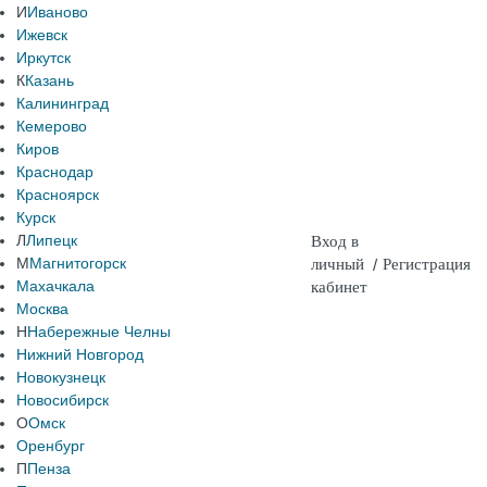
И
Иваново
Ижевск
Иркутск
К
Казань
Калининград
Кемерово
Киров
Краснодар
Красноярск
Курск
Л
Липецк
Вход в
М
Магнитогорск
личный
/
Регистрация
Махачкала
кабинет
Москва
Н
Набережные Челны
Нижний Новгород
Новокузнецк
Новосибирск
О
Омск
Оренбург
П
Пенза