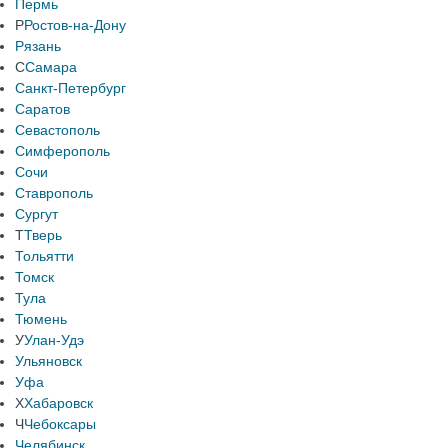
Пермь
Р
Ростов-на-Дону
Рязань
С
Самара
Санкт-Петербург
Саратов
Севастополь
Симферополь
Сочи
Ставрополь
Сургут
Т
Тверь
Тольятти
Томск
Тула
Тюмень
У
Улан-Удэ
Ульяновск
Уфа
Х
Хабаровск
Ч
Чебоксары
Челябинск