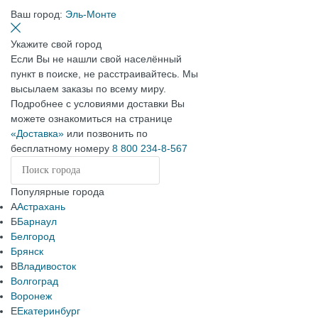
Ваш город:
Эль-Монте
Укажите свой город
Если Вы не нашли свой населённый
пункт в поиске, не расстраивайтесь. Мы
высылаем заказы по всему миру.
Подробнее с условиями доставки Вы
можете ознакомиться на странице
«Доставка»
или позвонить по
бесплатному номеру
8 800 234-8-567
Популярные города
А
Астрахань
Б
Барнаул
Белгород
Брянск
В
Владивосток
Волгоград
Воронеж
Е
Екатеринбург