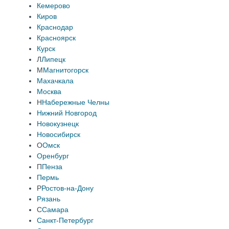
Кемерово
Киров
Краснодар
Красноярск
Курск
Л
Липецк
М
Магнитогорск
Махачкала
Москва
Н
Набережные Челны
Нижний Новгород
Новокузнецк
Новосибирск
О
Омск
Оренбург
П
Пенза
Пермь
Р
Ростов-на-Дону
Рязань
С
Самара
Санкт-Петербург