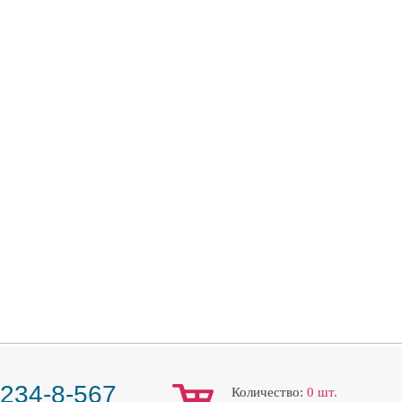
 234-8-567
Количество:
0
шт.