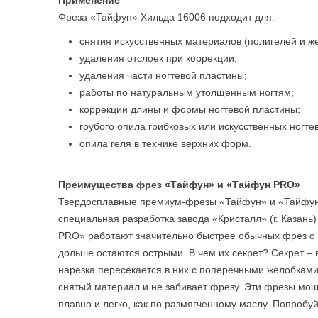
Применение
Фреза «Тайфун» Хильда 16006 подходит для:
снятия искусственных материалов (полигелей и же
удаления отслоек при коррекции;
удаления части ногтевой пластины;
работы по натуральным утолщенным ногтям;
коррекции длины и формы ногтевой пластины;
грубого опила грибковых или искусственных ногте
опила геля в технике верхних форм.
Преимущества фрез «Тайфун» и «Тайфун PRO»
Твердосплавные премиум-фрезы «Тайфун» и «Тайфун 
специальная разработка завода «Кристалл» (г. Казань
PRO» работают значительно быстрее обычных фрез с к
дольше остаются острыми. В чем их секрет? Секрет –
нарезка пересекается в них с поперечными желобками
снятый материал и не забивает фрезу. Эти фрезы мощ
плавно и легко, как по размягченному маслу. Попробуй