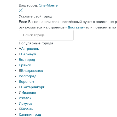
Ваш город:
Эль-Монте
Укажите свой город
Если Вы не нашли свой населённый пункт в поиске, не 
ознакомиться на странице
«Доставка»
или позвонить по
Популярные города
А
Астрахань
Б
Барнаул
Белгород
Брянск
В
Владивосток
Волгоград
Воронеж
Е
Екатеринбург
И
Иваново
Ижевск
Иркутск
К
Казань
Калининград