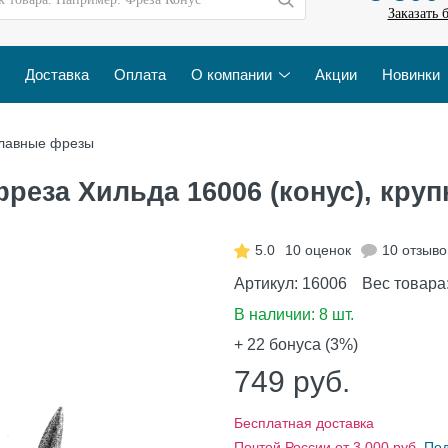
Заказать 
Доставка
Оплата
О компании
Акции
Новинки
лавные фрезы
еза Хильда 16006 (конус), крупн
5.0
10 оценок
10 отзыво
Артикул:
16006
Вес товара
В наличии:
8 шт.
+ 22
бонуса (3%)
749
руб.
Бесплатная доставка
Почтой России от 3 000 руб.
По