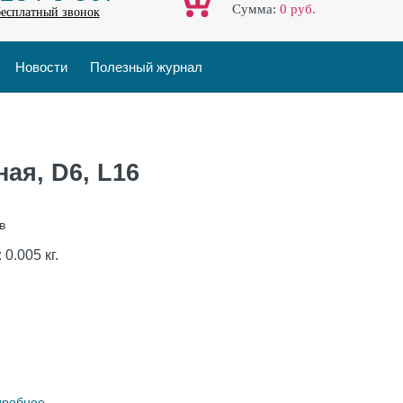
Cумма:
0
руб.
бесплатный звонок
Новости
Полезный журнал
ая, D6, L16
в
:
0.005
кг.
дробнее