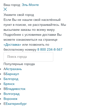
Ваш город:
Эль-Монте
Укажите свой город
Если Вы не нашли свой населённый
пункт в поиске, не расстраивайтесь. Мы
высылаем заказы по всему миру.
Подробнее с условиями доставки Вы
можете ознакомиться на странице
«Доставка»
или позвонить по
бесплатному номеру
8 800 234-8-567
Популярные города
А
Астрахань
Б
Барнаул
Белгород
Брянск
В
Владивосток
Волгоград
Воронеж
Е
Екатеринбург