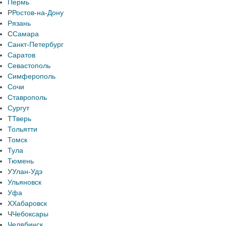
Пермь
Р
Ростов-на-Дону
Рязань
С
Самара
Санкт-Петербург
Саратов
Севастополь
Симферополь
Сочи
Ставрополь
Сургут
Т
Тверь
Тольятти
Томск
Тула
Тюмень
У
Улан-Удэ
Ульяновск
Уфа
Х
Хабаровск
Ч
Чебоксары
Челябинск