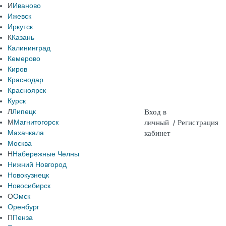
И
Иваново
Ижевск
Иркутск
К
Казань
Калининград
Кемерово
Киров
Краснодар
Красноярск
Курск
Л
Липецк
Вход в
М
Магнитогорск
личный
/
Регистрация
Махачкала
кабинет
Москва
Н
Набережные Челны
Нижний Новгород
Новокузнецк
Новосибирск
О
Омск
Оренбург
П
Пенза