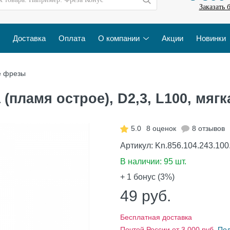
Заказать 
Доставка
Оплата
О компании
Акции
Новинки
е фрезы
пламя острое), D2,3, L100, мягка
5.0
8 оценок
8 отзывов
Артикул:
Kn.856.104.243.100
В наличии:
95 шт.
+ 1
бонус (3%)
49
руб.
Бесплатная доставка
Почтой России от 3 000 руб.
По