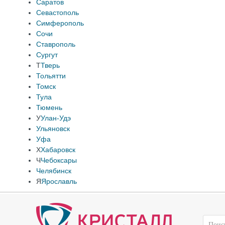
Саратов
Севастополь
Симферополь
Сочи
Ставрополь
Сургут
Т
Тверь
Тольятти
Томск
Тула
Тюмень
У
Улан-Удэ
Ульяновск
Уфа
Х
Хабаровск
Ч
Чебоксары
Челябинск
Я
Ярославль