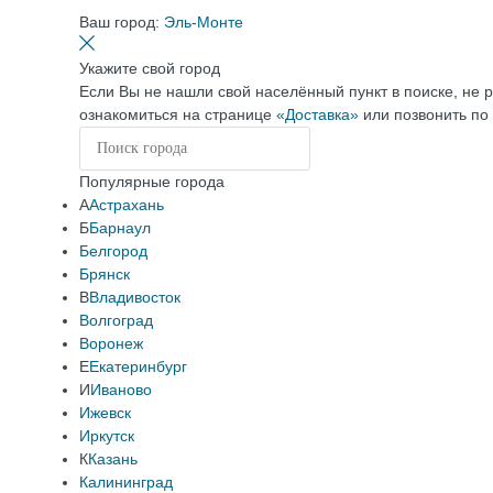
Ваш город:
Эль-Монте
Укажите свой город
Если Вы не нашли свой населённый пункт в поиске, не 
ознакомиться на странице
«Доставка»
или позвонить по
Популярные города
А
Астрахань
Б
Барнаул
Белгород
Брянск
В
Владивосток
Волгоград
Воронеж
Е
Екатеринбург
И
Иваново
Ижевск
Иркутск
К
Казань
Калининград