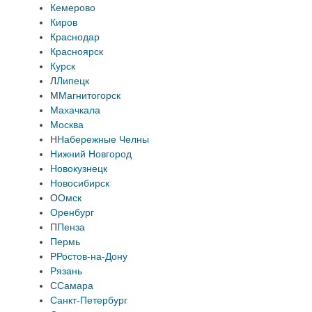
Кемерово
Киров
Краснодар
Красноярск
Курск
Л
Липецк
М
Магнитогорск
Махачкала
Москва
Н
Набережные Челны
Нижний Новгород
Новокузнецк
Новосибирск
О
Омск
Оренбург
П
Пенза
Пермь
Р
Ростов-на-Дону
Рязань
С
Самара
Санкт-Петербург