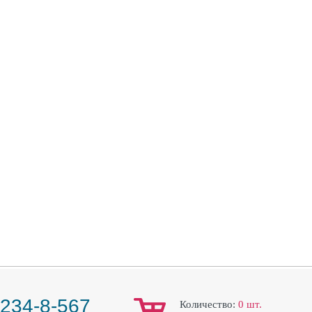
 234-8-567
Количество:
0
шт.