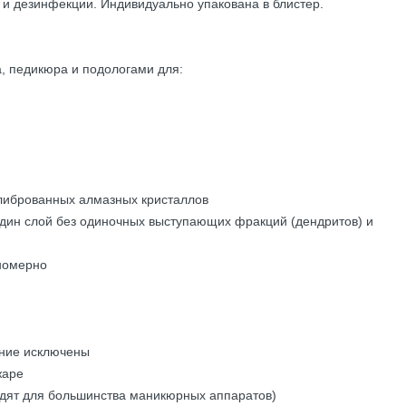
и дезинфекции. Индивидуально упакована в блистер.
, педикюра и подологами для:
олиброванных алмазных кристаллов
дин слой без одиночных выступающих фракций (дендритов) и
номерно
ение исключены
жаре
одят для большинства маникюрных аппаратов)