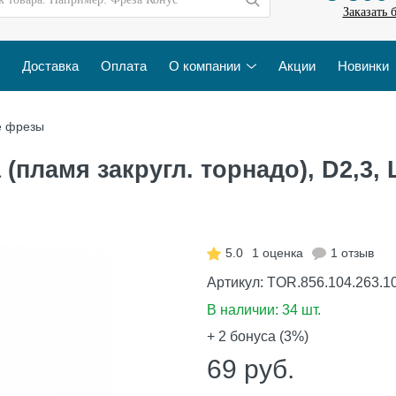
Заказать 
Доставка
Оплата
О компании
Акции
Новинки
е фрезы
пламя закругл. торнадо), D2,3, L
5.0
1 оценка
1 отзыв
Артикул:
TOR.856.104.263.1
В наличии:
34 шт.
+ 2
бонуса (3%)
69
руб.