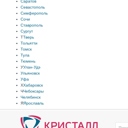
Саратов
Севастополь
Симферополь
Сочи
Ставрополь
Сургут
Т
Тверь
Тольятти
Томск
Тула
Тюмень
У
Улан-Удэ
Ульяновск
Уфа
Х
Хабаровск
Ч
Чебоксары
Челябинск
Я
Ярославль