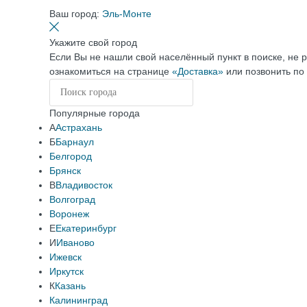
Ваш город:
Эль-Монте
Укажите свой город
Если Вы не нашли свой населённый пункт в поиске, не 
ознакомиться на странице
«Доставка»
или позвонить по
Популярные города
А
Астрахань
Б
Барнаул
Белгород
Брянск
В
Владивосток
Волгоград
Воронеж
Е
Екатеринбург
И
Иваново
Ижевск
Иркутск
К
Казань
Калининград