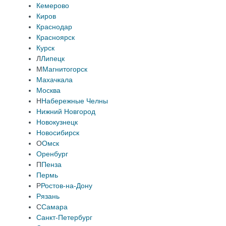
Кемерово
Киров
Краснодар
Красноярск
Курск
Л
Липецк
М
Магнитогорск
Махачкала
Москва
Н
Набережные Челны
Нижний Новгород
Новокузнецк
Новосибирск
О
Омск
Оренбург
П
Пенза
Пермь
Р
Ростов-на-Дону
Рязань
С
Самара
Санкт-Петербург