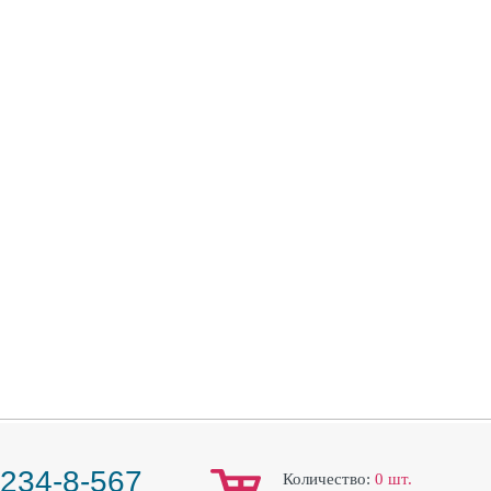
 234-8-567
Количество:
0
шт.