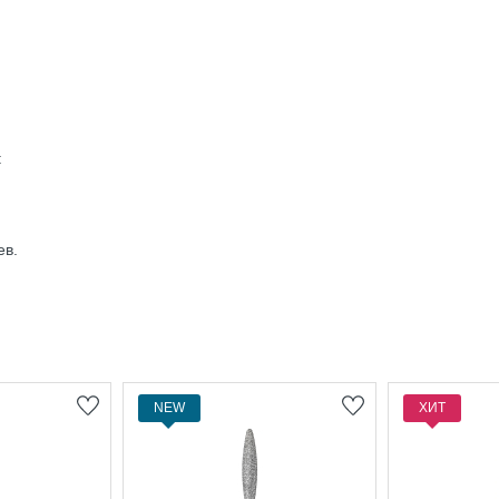
:
ев.
NEW
ХИТ