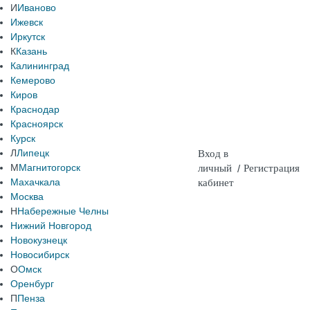
И
Иваново
Ижевск
Иркутск
К
Казань
Калининград
Кемерово
Киров
Краснодар
Красноярск
Курск
Л
Липецк
Вход в
М
Магнитогорск
личный
/
Регистрация
Махачкала
кабинет
Москва
Н
Набережные Челны
Нижний Новгород
Новокузнецк
Новосибирск
О
Омск
Оренбург
П
Пенза