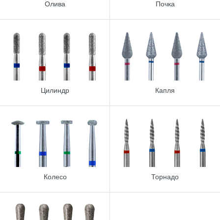
Олива
Почка
Цилиндр
Капля
Колесо
Торнадо