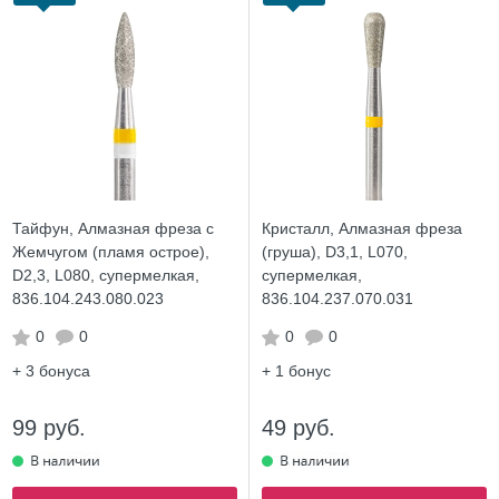
Тайфун, Алмазная фреза с
Кристалл, Алмазная фреза
Жемчугом (пламя острое),
(груша), D3,1, L070,
D2,3, L080, супермелкая,
супермелкая,
836.104.243.080.023
836.104.237.070.031
0
0
0
0
+ 3
бонуса
+ 1
бонус
99 руб.
49 руб.