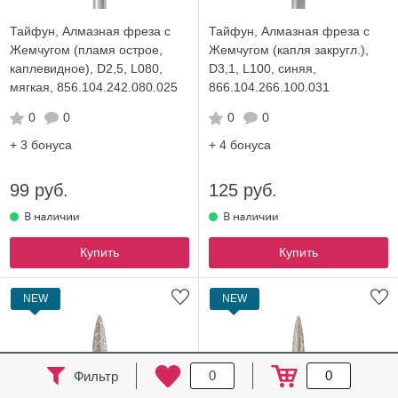
Тайфун, Алмазная фреза с
Тайфун, Алмазная фреза с
Жемчугом (пламя острое,
Жемчугом (капля закругл.),
каплевидное), D2,5, L080,
D3,1, L100, синяя,
мягкая, 856.104.242.080.025
866.104.266.100.031
0
0
0
0
+ 3
бонуса
+ 4
бонуса
99 руб.
125 руб.
Купить
Купить
NEW
NEW
0
0
Фильтр