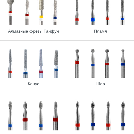
Алмазные фрезы Тайфун
Пламя
Конус
Шар