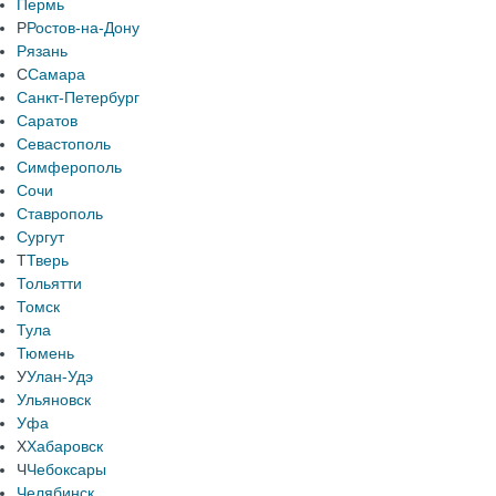
Пермь
Р
Ростов-на-Дону
Рязань
С
Самара
Санкт-Петербург
Саратов
Севастополь
Симферополь
Сочи
Ставрополь
Сургут
Т
Тверь
Тольятти
Томск
Тула
Тюмень
У
Улан-Удэ
Ульяновск
Уфа
Х
Хабаровск
Ч
Чебоксары
Челябинск