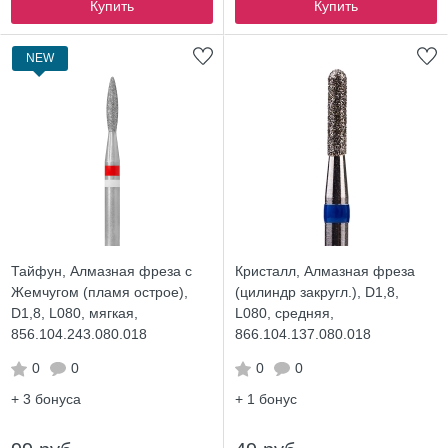
Купить
Купить
NEW
Тайфун, Алмазная фреза с
Кристалл, Алмазная фреза
Жемчугом (пламя острое),
(цилиндр закругл.), D1,8,
D1,8, L080, мягкая,
L080, средняя,
856.104.243.080.018
866.104.137.080.018
0
0
0
0
+ 3
бонуса
+ 1
бонус