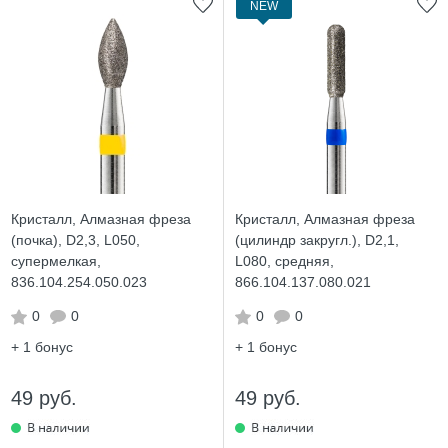
NEW
Кристалл, Алмазная фреза
Кристалл, Алмазная фреза
(почка), D2,3, L050,
(цилиндр закругл.), D2,1,
супермелкая,
L080, средняя,
836.104.254.050.023
866.104.137.080.021
0
0
0
0
+ 1
бонус
+ 1
бонус
49 руб.
49 руб.