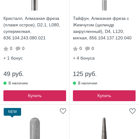
Кристалл, Алмазная фреза
Тайфун, Алмазная фреза с
(пламя острое), D2,1, L080,
Жемчугом (цилиндр
супермелкая,
закругленный), D4, L120,
836.104.243.080.021
мягкая, 856.104.137.120.040
0
0
0
0
+ 1
бонус
+ 4
бонуса
49 руб.
125 руб.
Купить
Купить
NEW