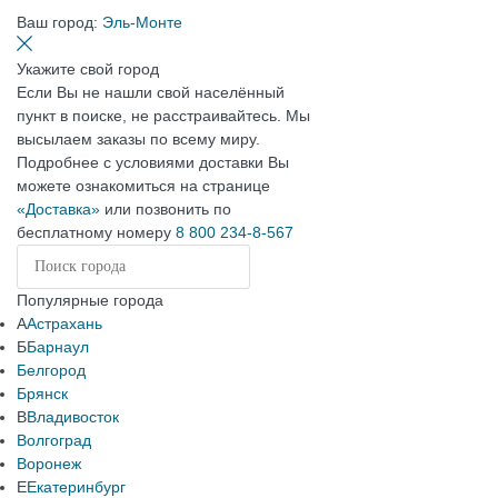
Ваш город:
Эль-Монте
Укажите свой город
Если Вы не нашли свой населённый
пункт в поиске, не расстраивайтесь. Мы
высылаем заказы по всему миру.
Подробнее с условиями доставки Вы
можете ознакомиться на странице
«Доставка»
или позвонить по
бесплатному номеру
8 800 234-8-567
Популярные города
А
Астрахань
Б
Барнаул
Белгород
Брянск
В
Владивосток
Волгоград
Воронеж
Е
Екатеринбург