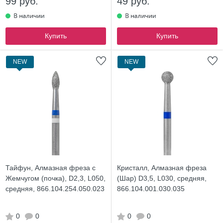
99 руб.
49 руб.
Купить
Купить
NEW
NEW
Тайфун, Алмазная фреза с
Кристалл, Алмазная фреза
Жемчугом (почка), D2,3, L050,
(Шар) D3,5, L030, средняя,
средняя, 866.104.254.050.023
866.104.001.030.035
0
0
0
0