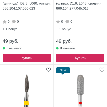
(цилиндр), D2,3, L060, мягкая,
(олива), D1,6, L045, средняя,
856.104.107.060.023
866.104.277.045.016
0
0
0
0
+ 1
бонус
+ 1
бонус
49 руб.
49 руб.
Купить
Купить
NEW