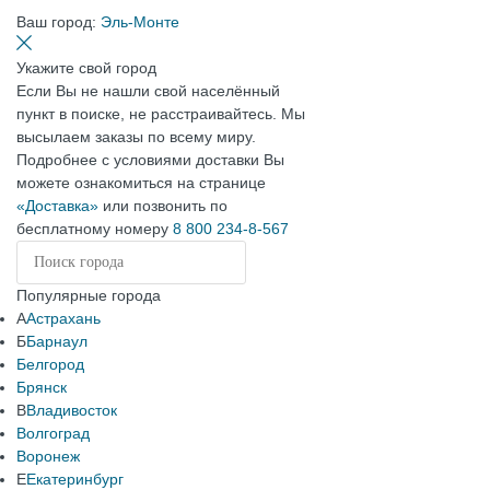
Ваш город:
Эль-Монте
Укажите свой город
Если Вы не нашли свой населённый
пункт в поиске, не расстраивайтесь. Мы
высылаем заказы по всему миру.
Подробнее с условиями доставки Вы
можете ознакомиться на странице
«Доставка»
или позвонить по
бесплатному номеру
8 800 234-8-567
Популярные города
А
Астрахань
Б
Барнаул
Белгород
Брянск
В
Владивосток
Волгоград
Воронеж
Е
Екатеринбург