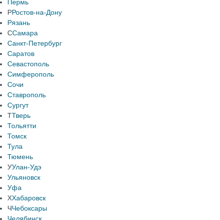
Пермь
Р
Ростов-на-Дону
Рязань
С
Самара
Санкт-Петербург
Саратов
Севастополь
Симферополь
Сочи
Ставрополь
Сургут
Т
Тверь
Тольятти
Томск
Тула
Тюмень
У
Улан-Удэ
Ульяновск
Уфа
Х
Хабаровск
Ч
Чебоксары
Челябинск