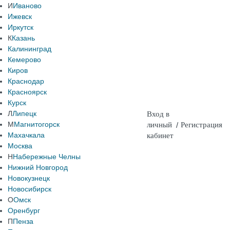
И
Иваново
Ижевск
Иркутск
К
Казань
Калининград
Кемерово
Киров
Краснодар
Красноярск
Курск
Л
Липецк
Вход в
М
Магнитогорск
личный
/
Регистрация
Махачкала
кабинет
Москва
Н
Набережные Челны
Нижний Новгород
Новокузнецк
Новосибирск
О
Омск
Оренбург
П
Пенза