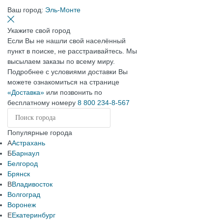
Ваш город:
Эль-Монте
Укажите свой город
Если Вы не нашли свой населённый
пункт в поиске, не расстраивайтесь. Мы
высылаем заказы по всему миру.
Подробнее с условиями доставки Вы
можете ознакомиться на странице
«Доставка»
или позвонить по
бесплатному номеру
8 800 234-8-567
Популярные города
А
Астрахань
Б
Барнаул
Белгород
Брянск
В
Владивосток
Волгоград
Воронеж
Е
Екатеринбург