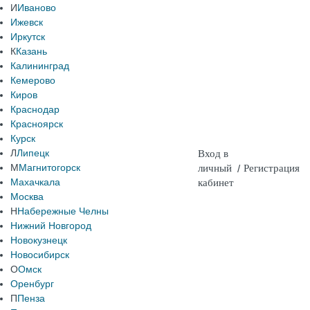
И
Иваново
Ижевск
Иркутск
К
Казань
Калининград
Кемерово
Киров
Краснодар
Красноярск
Курск
Л
Липецк
Вход в
М
Магнитогорск
личный
/
Регистрация
Махачкала
кабинет
Москва
Н
Набережные Челны
Нижний Новгород
Новокузнецк
Новосибирск
О
Омск
Оренбург
П
Пенза