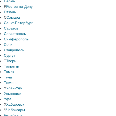
Пермь
Р
Ростов-на-Дону
Рязань
С
Самара
Санкт-Петербург
Саратов
Севастополь
Симферополь
Сочи
Ставрополь
Сургут
Т
Тверь
Тольятти
Томск
Тула
Тюмень
У
Улан-Удэ
Ульяновск
Уфа
Х
Хабаровск
Ч
Чебоксары
Челябинск