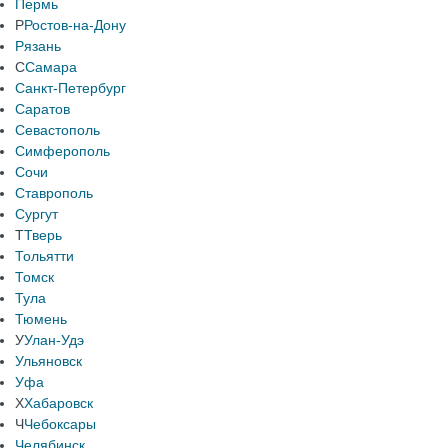
Пермь
Р
Ростов-на-Дону
Рязань
С
Самара
Санкт-Петербург
Саратов
Севастополь
Симферополь
Сочи
Ставрополь
Сургут
Т
Тверь
Тольятти
Томск
Тула
Тюмень
У
Улан-Удэ
Ульяновск
Уфа
Х
Хабаровск
Ч
Чебоксары
Челябинск