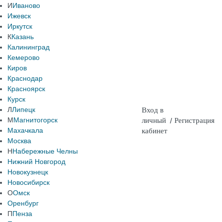
И
Иваново
Ижевск
Иркутск
К
Казань
Калининград
Кемерово
Киров
Краснодар
Красноярск
Курск
Л
Липецк
Вход в
М
Магнитогорск
личный
/
Регистрация
Махачкала
кабинет
Москва
Н
Набережные Челны
Нижний Новгород
Новокузнецк
Новосибирск
О
Омск
Оренбург
П
Пенза