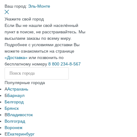
Ваш город:
Эль-Монте
Укажите свой город
Если Вы не нашли свой населённый
пункт в поиске, не расстраивайтесь. Мы
высылаем заказы по всему миру.
Подробнее с условиями доставки Вы
можете ознакомиться на странице
«Доставка»
или позвонить по
бесплатному номеру
8 800 234-8-567
Популярные города
А
Астрахань
Б
Барнаул
Белгород
Брянск
В
Владивосток
Волгоград
Воронеж
Е
Екатеринбург