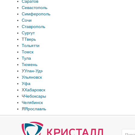
Саратов
Севастополь
Симферополь
Сочи
Ставрополь
Сургут
Т
Тверь
Тольятти
Томск
Тула
Тюмень
У
Улан-Удэ
Ульяновск
Уфа
Х
Хабаровск
Ч
Чебоксары
Челябинск
Я
Ярославль