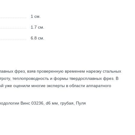
1
см.
1.7
см.
6.8
см.
лавных фрез, взяв проверенную временем нарезку стальных
троту, теплопроводность и формы твердосплавных фрез. В
ый уже оценили многие эксперты в области аппаратного
дологии Винс 03236, d6 мм, грубая, Пуля