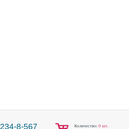
 234-8-567
Количество:
0
шт.