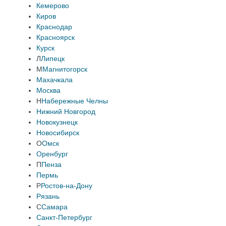
Кемерово
Киров
Краснодар
Красноярск
Курск
Л
Липецк
М
Магнитогорск
Махачкала
Москва
Н
Набережные Челны
Нижний Новгород
Новокузнецк
Новосибирск
О
Омск
Оренбург
П
Пенза
Пермь
Р
Ростов-на-Дону
Рязань
С
Самара
Санкт-Петербург