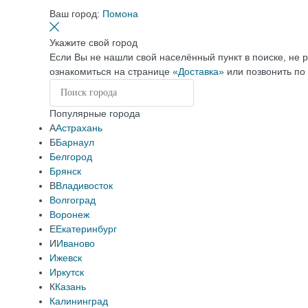
Ваш город:
Помона
Укажите свой город
Если Вы не нашли свой населённый пункт в поиске, не 
ознакомиться на странице
«Доставка»
или позвонить по
Популярные города
А
Астрахань
Б
Барнаул
Белгород
Брянск
В
Владивосток
Волгоград
Воронеж
Е
Екатеринбург
И
Иваново
Ижевск
Иркутск
К
Казань
Калининград