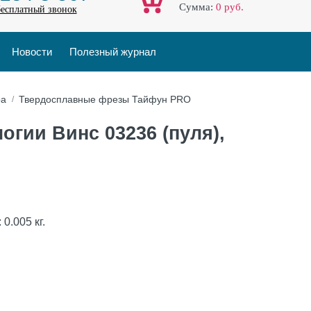
Cумма:
0
руб.
бесплатный звонок
Новости
Полезный журнал
ра
Твердосплавные фрезы Тайфун PRO
гии Винс 03236 (пуля),
:
0.005
кг.