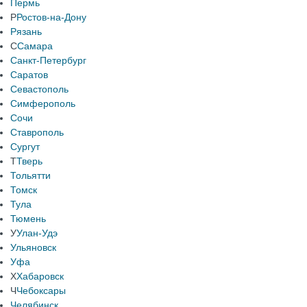
Пермь
Р
Ростов-на-Дону
Рязань
С
Самара
Санкт-Петербург
Саратов
Севастополь
Симферополь
Сочи
Ставрополь
Сургут
Т
Тверь
Тольятти
Томск
Тула
Тюмень
У
Улан-Удэ
Ульяновск
Уфа
Х
Хабаровск
Ч
Чебоксары
Челябинск