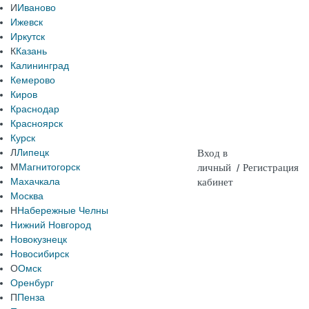
И
Иваново
Ижевск
Иркутск
К
Казань
Калининград
Кемерово
Киров
Краснодар
Красноярск
Курск
Л
Липецк
Вход в
М
Магнитогорск
личный
/
Регистрация
Махачкала
кабинет
Москва
Н
Набережные Челны
Нижний Новгород
Новокузнецк
Новосибирск
О
Омск
Оренбург
П
Пенза