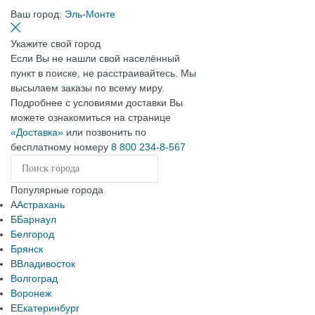
Ваш город:
Эль-Монте
Укажите свой город
Если Вы не нашли свой населённый
пункт в поиске, не расстраивайтесь. Мы
высылаем заказы по всему миру.
Подробнее с условиями доставки Вы
можете ознакомиться на странице
«Доставка»
или позвонить по
бесплатному номеру
8 800 234-8-567
Популярные города
А
Астрахань
Б
Барнаул
Белгород
Брянск
В
Владивосток
Волгоград
Воронеж
Е
Екатеринбург