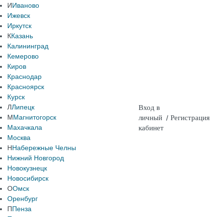
И
Иваново
Ижевск
Иркутск
К
Казань
Калининград
Кемерово
Киров
Краснодар
Красноярск
Курск
Л
Липецк
Вход в
М
Магнитогорск
личный
/
Регистрация
Махачкала
кабинет
Москва
Н
Набережные Челны
Нижний Новгород
Новокузнецк
Новосибирск
О
Омск
Оренбург
П
Пенза