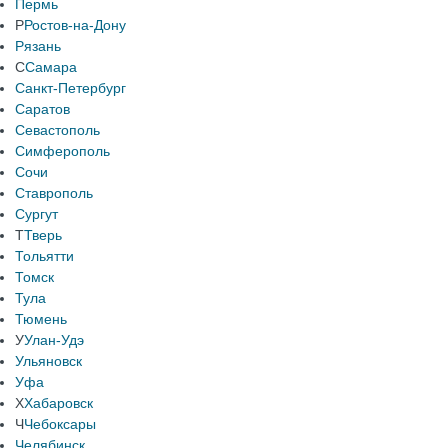
Пермь
Р
Ростов-на-Дону
Рязань
С
Самара
Санкт-Петербург
Саратов
Севастополь
Симферополь
Сочи
Ставрополь
Сургут
Т
Тверь
Тольятти
Томск
Тула
Тюмень
У
Улан-Удэ
Ульяновск
Уфа
Х
Хабаровск
Ч
Чебоксары
Челябинск