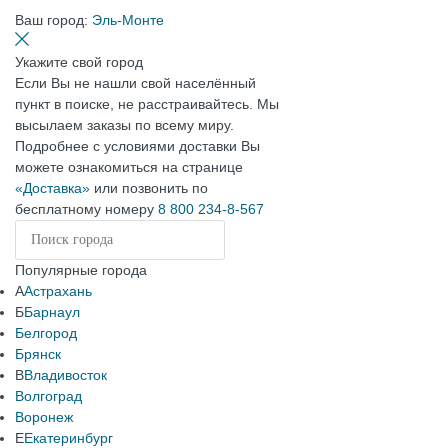
Ваш город:
Эль-Монте
Укажите свой город
Если Вы не нашли свой населённый
пункт в поиске, не расстраивайтесь. Мы
высылаем заказы по всему миру.
Подробнее с условиями доставки Вы
можете ознакомиться на странице
«Доставка»
или позвонить по
бесплатному номеру
8 800 234-8-567
Популярные города
А
Астрахань
Б
Барнаул
Белгород
Брянск
В
Владивосток
Волгоград
Воронеж
Е
Екатеринбург