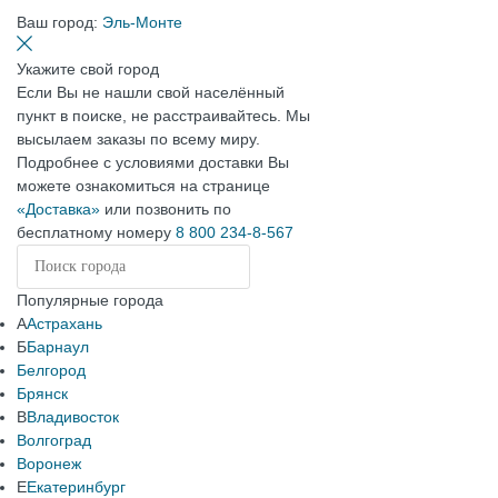
Ваш город:
Эль-Монте
Укажите свой город
Если Вы не нашли свой населённый
пункт в поиске, не расстраивайтесь. Мы
высылаем заказы по всему миру.
Подробнее с условиями доставки Вы
можете ознакомиться на странице
«Доставка»
или позвонить по
бесплатному номеру
8 800 234-8-567
Популярные города
А
Астрахань
Б
Барнаул
Белгород
Брянск
В
Владивосток
Волгоград
Воронеж
Е
Екатеринбург