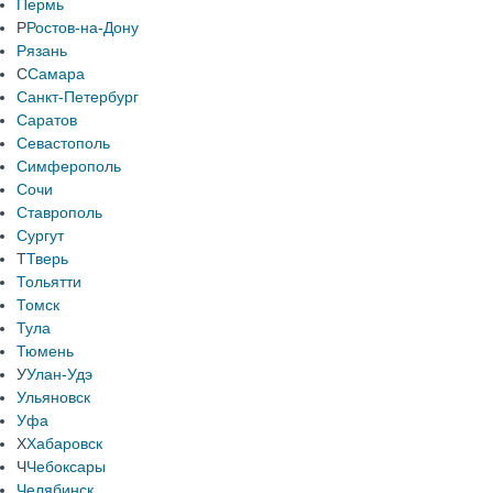
Пермь
Р
Ростов-на-Дону
Рязань
С
Самара
Санкт-Петербург
Саратов
Севастополь
Симферополь
Сочи
Ставрополь
Сургут
Т
Тверь
Тольятти
Томск
Тула
Тюмень
У
Улан-Удэ
Ульяновск
Уфа
Х
Хабаровск
Ч
Чебоксары
Челябинск