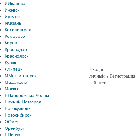
И
Иваново
Ижевск
Иркутск
К
Казань
Калининград
Кемерово
Киров
Краснодар
Красноярск
Курск
Л
Липецк
Вход в
М
Магнитогорск
личный
/
Регистрация
Махачкала
кабинет
Москва
Н
Набережные Челны
Нижний Новгород
Новокузнецк
Новосибирск
О
Омск
Оренбург
П
Пенза