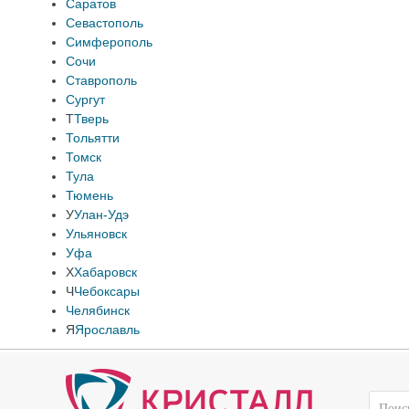
Саратов
Севастополь
Симферополь
Сочи
Ставрополь
Сургут
Т
Тверь
Тольятти
Томск
Тула
Тюмень
У
Улан-Удэ
Ульяновск
Уфа
Х
Хабаровск
Ч
Чебоксары
Челябинск
Я
Ярославль