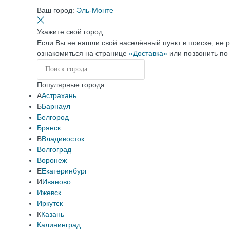
Ваш город:
Эль-Монте
Укажите свой город
Если Вы не нашли свой населённый пункт в поиске, не 
ознакомиться на странице
«Доставка»
или позвонить по
Популярные города
А
Астрахань
Б
Барнаул
Белгород
Брянск
В
Владивосток
Волгоград
Воронеж
Е
Екатеринбург
И
Иваново
Ижевск
Иркутск
К
Казань
Калининград