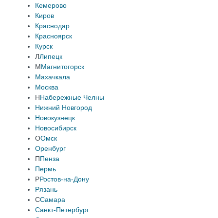
Кемерово
Киров
Краснодар
Красноярск
Курск
Л
Липецк
М
Магнитогорск
Махачкала
Москва
Н
Набережные Челны
Нижний Новгород
Новокузнецк
Новосибирск
О
Омск
Оренбург
П
Пенза
Пермь
Р
Ростов-на-Дону
Рязань
С
Самара
Санкт-Петербург