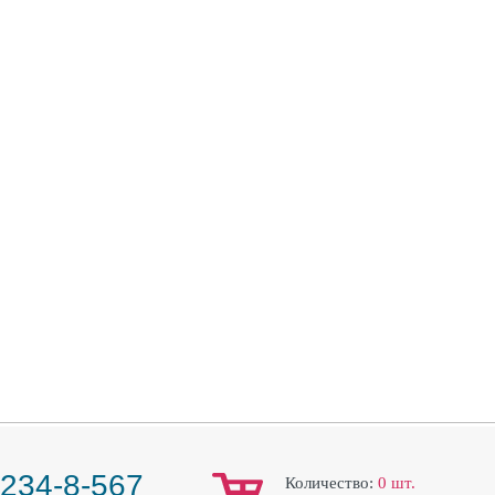
 234-8-567
Количество:
0
шт.