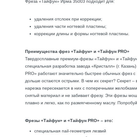
Фреза «Тайфун» Ирма 35003 подходит для:
удаления отслоек при коррекции;
удаления части ногтевой пластины;
коррекции длины и формы ногтевой пластины.
Преимущества фрез «Тайфун» и «Тайфун PRO»
Твердосплавные премиум-фрезы «Тайфун» и «Тайфун 
специальная разработка завода «Кристалл» (г. Казань
PRO» работают значительно быстрее обычных фрез с к
дольше остаются острыми. В чем их секрет? Секрет –
нарезка пересекается в них с поперечными желобками
снятый материал и не забивает фрезу. Эти фрезы мощ
плавно и легко, как по размягченному маслу. Попробуй
Фрезы «Тайфун» и «Тайфун PRO» – это:
специальная nail-геометрия лезвий