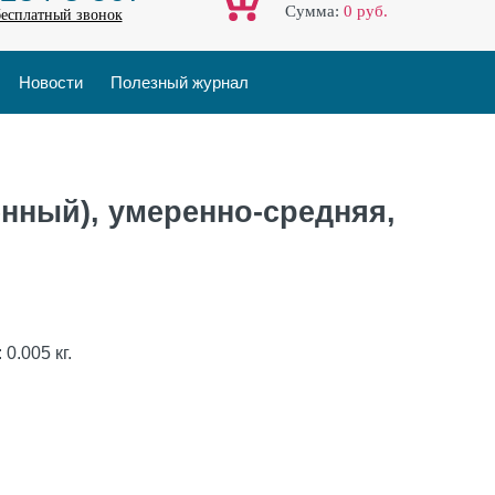
Cумма:
0
руб.
бесплатный звонок
Новости
Полезный журнал
енный), умеренно-средняя,
:
0.005
кг.