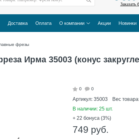
Заказать 
Доставка
Оплата
О компании
Акции
Новинки
лавные фрезы
реза Ирма 35003 (конус закругл
0
0
Артикул:
35003
Вес товара
В наличии:
25 шт.
+ 22
бонуса (3%)
749
руб.